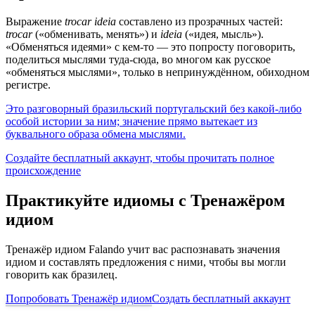
Выражение
trocar ideia
составлено из прозрачных частей:
trocar
(«обменивать, менять») и
ideia
(«идея, мысль»).
«Обменяться идеями» с кем-то — это попросту поговорить,
поделиться мыслями туда-сюда, во многом как русское
«обменяться мыслями», только в непринуждённом, обиходном
регистре.
Это разговорный бразильский португальский без какой-либо
особой истории за ним; значение прямо вытекает из
буквального образа обмена мыслями.
Создайте бесплатный аккаунт, чтобы прочитать полное
происхождение
Практикуйте идиомы с Тренажёром
идиом
Тренажёр идиом Falando учит вас распознавать значения
идиом и составлять предложения с ними, чтобы вы могли
говорить как бразилец.
Попробовать Тренажёр идиом
Создать бесплатный аккаунт