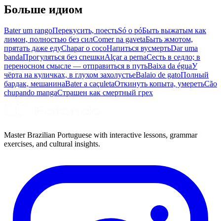
Больше идиом
Bater um rango
Перекусить, поесть
Só o pó
Быть выжатым как
лимон, полностью без сил
Comer na gaveta
Быть жмотом,
прятать даже еду
Chapar o coco
Напиться вусмерть
Dar uma
banda
Прогуляться без спешки
Alçar a perna
Сесть в седло; в
переносном смысле — отправиться в путь
Baixa da égua
У
чёрта на куличках, в глухом захолустье
Balaio de gato
Полный
бардак, мешанина
Bater a caçuleta
Откинуть копыта, умереть
Cão
chupando manga
Страшен как смертный грех
Master Brazilian Portuguese with interactive lessons, grammar
exercises, and cultural insights.