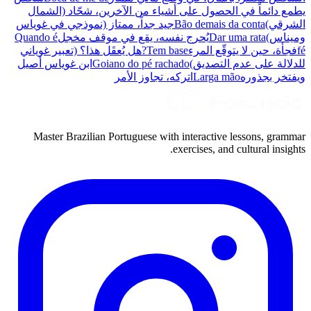
يطمع دائماً في الحصول على أشياء من الآخرين، شحّاد (الشمال
الشرقي)
Bão demais da conta
جيد جداً، ممتاز (نموذجي في غوياس
وميناس)
Dar uma rata
يُحرج نفسه، يقع في موقف مخجل
Quando é
fé
فجأة، حين لا يتوقّع المرء
Tem base?
هل يُعقَل هذا؟ (تعبير غوياني
للدلالة على عدم التصديق)
Goiano do pé rachado
ابن غوياس أصيل
ويفتخر بجذوره
Larga mão
اتركه، تجاوز الأمر
Master Brazilian Portuguese with interactive lessons, grammar
exercises, and cultural insights.