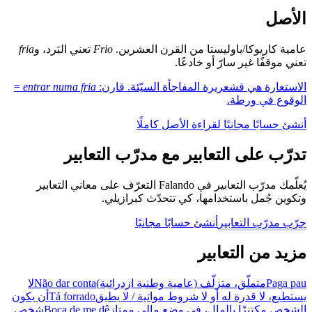
الأصل
عامية كاريوكا/باوليستا من القرن العشرين.
Frio
تعني البَرد، و
fria
تعني موقفًا غير سارّ أو خادعًا.
الاستعارة هي قشعريرة المفاجأة السيّئة. قارن:
entrar numa fria
=
الوقوع في ورطة.
أنشئ حسابًا مجانيًا لقراءة الأصل كاملًا
تدرّب على التعابير مع مدرّب التعابير
يُعلّمك مدرّب التعابير في Falando التعرّف على معاني التعابير
وتكوين جُمل باستخدامها، كي تتحدّث كبرازيلي.
جرّب مدرّب التعابير
أنشئ حسابًا مجانيًا
مزيد من التعابير
Paga pau
متملّق، متزلّف (عامية وطنية ازدرائية)
Não dar conta
لا
يستطيع، لا قدرة له أو لا شروط مواتية / لا يطيق
Tá forrado
أن يكون
الشخص مكتنزًا بالمال، في وضع مالي ممتاز
Boca de me dê
شخص