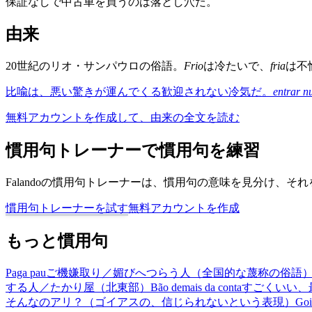
保証なしで中古車を買うのは落とし穴だ。
由来
20世紀のリオ・サンパウロの俗語。
Frio
は冷たいで、
fria
は不
比喩は、悪い驚きが運んでくる歓迎されない冷気だ。
entrar n
無料アカウントを作成して、由来の全文を読む
慣用句トレーナーで慣用句を練習
Falandoの慣用句トレーナーは、慣用句の意味を見分け、
慣用句トレーナーを試す
無料アカウントを作成
もっと慣用句
Paga pau
ご機嫌取り／媚びへつらう人（全国的な蔑称の俗語
する人／たかり屋（北東部）
Bão demais da conta
すごくいい、
そんなのアリ？（ゴイアスの、信じられないという表現）
Goi