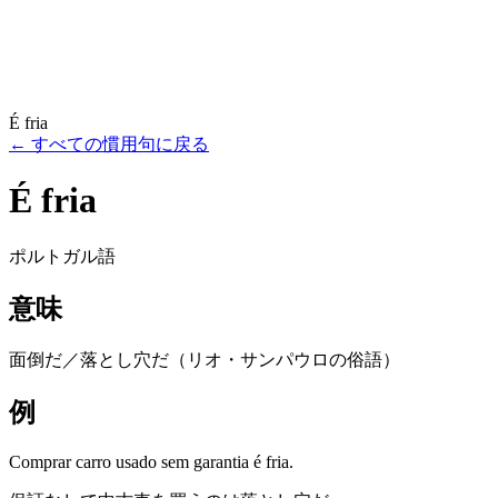
É fria
←
すべての慣用句に戻る
É fria
ポルトガル語
意味
面倒だ／落とし穴だ（リオ・サンパウロの俗語）
例
Comprar carro usado sem garantia é fria.