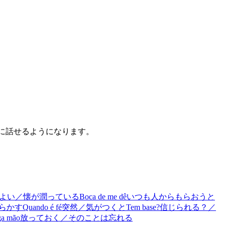
うに話せるようになります。
よい／懐が潤っている
Boca de me dê
いつも人からもらおうと
らかす
Quando é fé
突然／気がつくと
Tem base?
信じられる？／
ga mão
放っておく／そのことは忘れる