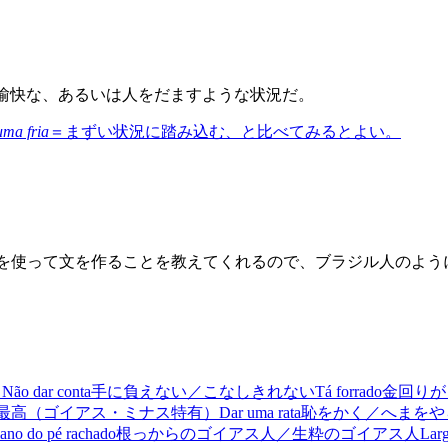
愉快な、あるいは人をだますような状況だ。
uma fria
＝まずい状況に踏み込む、と比べてみるとよい。
それを使って文を作ることを教えてくれるので、ブラジル人のよ
）
Não dar conta
手に負えない／こなしきれない
Tá forrado
金回りが
最高（ゴイアス・ミナス特有）
Dar uma rata
恥をかく／へまをや
ano do pé rachado
根っからのゴイアス人／生粋のゴイアス人
Lar