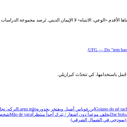
اها الأقدم «الوعي، الانتباه» لا الإيمان الديني. تَرصد مجموعة الدراسا
.
UFG — Do "tem base?
Goiano do pé rac
ابن غوياس أصيل ويفتخر بجذوره
Larga mão
اتركه، تجا
Dar bolo
يخلف موعداً دون إشعار / يَترك أحداً منتظراً
Mão de vaca
شخص ب
نموذجي في الشمال الشرقي)