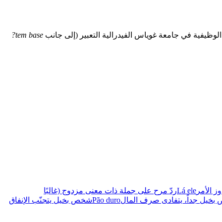
ت الوظيفية في جامعة غوياس الفيدرالية التعبير (إلى جانب
tem base?
وز الأمر
Lá ele
ردّ مرح على جملة ذات معنى مزدوج (غالبًا
خيل جداً، يتفادى صرف المال
Pão duro
شخص بخيل يتجنّب الإنفاق