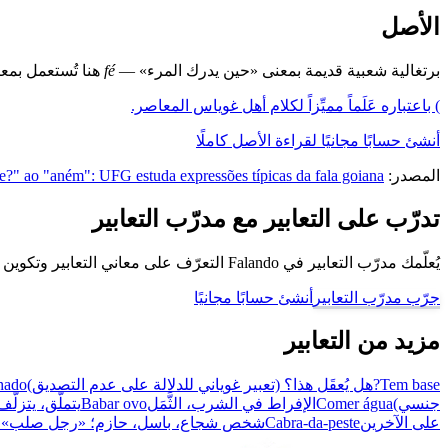
الأصل
برتغالية شعبية قديمة بمعنى «حين يدرك المرء» —
fé
هنا تُستعمل بمعن
) باعتباره عَلَماً مميِّزاً لكلام أهل غوياس المعاصر.
أنشئ حسابًا مجانيًا لقراءة الأصل كاملًا
المصدر:
" ao "aném": UFG estuda expressões típicas da fala goiana
تدرّب على التعابير مع مدرّب التعابير
يُعلّمك مدرّب التعابير في Falando التعرّف على معاني التعابير وتكوين جُمل باستخدامها، كي تتحدّث كبرازيلي.
جرّب مدرّب التعابير
أنشئ حسابًا مجانيًا
مزيد من التعابير
Tem base?
هل يُعقَل هذا؟ (تعبير غوياني للدلالة على عدم التصديق)
hado
جنسي)
Comer água
الإفراط في الشرب، الثَّمَل
Babar ovo
يتملّق، يتزلّف
على الآخرين
Cabra-da-peste
شخص شجاع، باسل، حازم؛ «رجل صلب» (