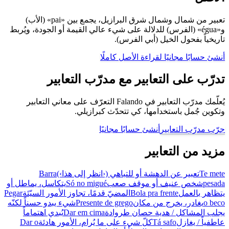
تعبير من شمال وشمال شرق البرازيل، يجمع بين «pai» (الأب)
و«égua» (الفرس) للدلالة على شيء عالي القيمة أو الجودة، ويُربط
تاريخياً بفحول الخيل (أبي الفرس).
أنشئ حسابًا مجانيًا لقراءة الأصل كاملًا
تدرّب على التعابير مع مدرّب التعابير
يُعلّمك مدرّب التعابير في Falando التعرّف على معاني التعابير
وتكوين جُمل باستخدامها، كي تتحدّث كبرازيلي.
جرّب مدرّب التعابير
أنشئ حسابًا مجانيًا
مزيد من التعابير
Te mete
تعبير عن الدهشة أو للتباهي (‹انظر إلى هذا›)
Barra
pesada
شخص عنيف أو موقف صعب
Só no migué
يتكاسل، يماطل أو
يتظاهر بالعمل
Bola pra frente
المضيّ قدمًا، تجاوز الأمور السيّئة
Pegar
o beco
يغادر، يخرج من مكان
Presente de grego
شيء يبدو حسناً لكنّه
يجلب المشاكل / هدية حصان طروادة
Dar em cima
يُبدي اهتماماً
عاطفياً / يغازل
Tá safo
كلّ شيء على ما يُرام، الأمور هادئة
Dar o