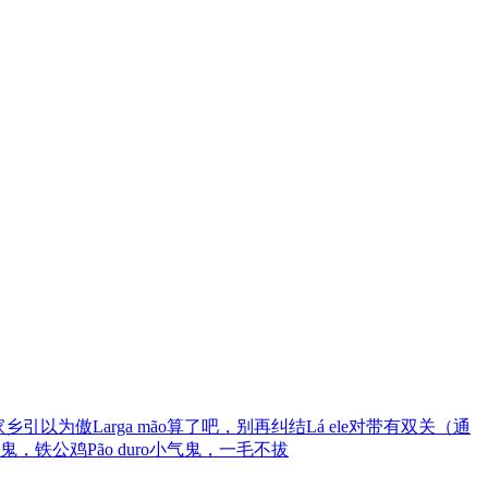
家乡引以为傲
Larga mão
算了吧，别再纠结
Lá ele
对带有双关（通
鬼，铁公鸡
Pão duro
小气鬼，一毛不拔