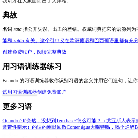
我刚才在大家面前出了大洋相。
典故
名词
rata
指公开失误、出丑的差错。权威词典把它的语源列为
能和
ratão
有关。这个引申义在欧洲葡语和巴西葡语里都有充
创建免费账户，阅读完整典故
用习语训练器练习
Falando 的习语训练器教你识别习语的含义并用它们造句，
试用习语训练器
创建免费账户
更多习语
Quando é fé
突然，没想到
Tem base?
怎么可能？（戈亚斯人表示
常带性暗示）的话的幽默回敬
Comer água
大喝特喝，喝个烂醉
B