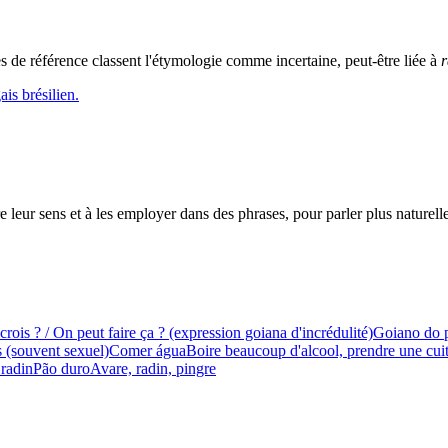
 de référence classent l'étymologie comme incertaine, peut-être liée à
r
is brésilien.
leur sens et à les employer dans des phrases, pour parler plus naturell
crois ? / On peut faire ça ? (expression goiana d'incrédulité)
Goiano do 
 (souvent sexuel)
Comer água
Boire beaucoup d'alcool, prendre une cui
 radin
Pão duro
Avare, radin, pingre