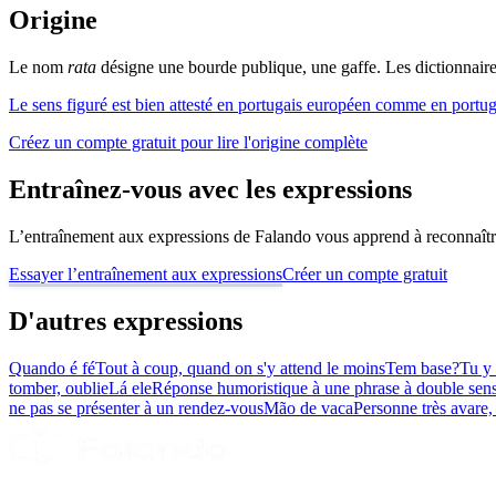
Origine
Le nom
rata
désigne une bourde publique, une gaffe. Les dictionnaires
Le sens figuré est bien attesté en portugais européen comme en portuga
Créez un compte gratuit pour lire l'origine complète
Entraînez-vous avec les expressions
L’entraînement aux expressions de Falando vous apprend à reconnaître 
Essayer l’entraînement aux expressions
Créer un compte gratuit
D'autres expressions
Quando é fé
Tout à coup, quand on s'y attend le moins
Tem base?
Tu y 
tomber, oublie
Lá ele
Réponse humoristique à une phrase à double sens
ne pas se présenter à un rendez-vous
Mão de vaca
Personne très avare,