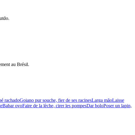
atão
.
ement au Brésil.
pé rachado
Goiano pur souche, fier de ses racines
Larga mão
Laisse
te
Babar ovo
Faire de la lèche, cirer les pompes
Dar bolo
Poser un lapin,