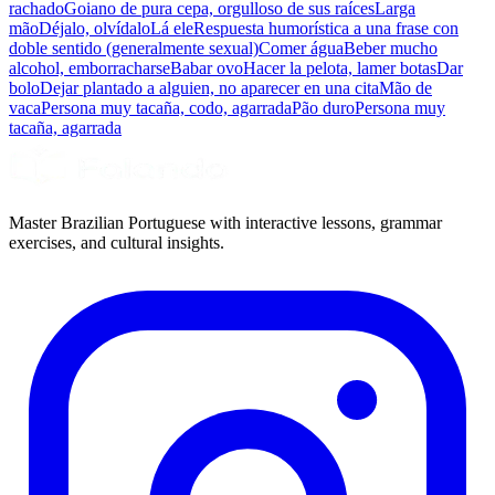
rachado
Goiano de pura cepa, orgulloso de sus raíces
Larga
mão
Déjalo, olvídalo
Lá ele
Respuesta humorística a una frase con
doble sentido (generalmente sexual)
Comer água
Beber mucho
alcohol, emborracharse
Babar ovo
Hacer la pelota, lamer botas
Dar
bolo
Dejar plantado a alguien, no aparecer en una cita
Mão de
vaca
Persona muy tacaña, codo, agarrada
Pão duro
Persona muy
tacaña, agarrada
Master Brazilian Portuguese with interactive lessons, grammar
exercises, and cultural insights.