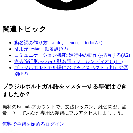
関連トピック
動名詞の作り方: –ando、–endo、–indo
(
A2
)
活用形: estar + 動名詞
(
A2
)
コミュニケーション機能: 進行中の動作を描写する
(
A2
)
過去進行形: estava + 動名詞（ジェルンディオ）
(
B1
)
ブラジルポルトガル語におけるアスペクト（相）の区
別
(
B2
)
ブラジルポルトガル語をマスターする準備はでき
ましたか？
無料のFalandoアカウントで、文法レッスン、練習問題、語
彙、そしてあなた専用の復習にフルアクセスしましょう。
無料で学習を始める
ログイン