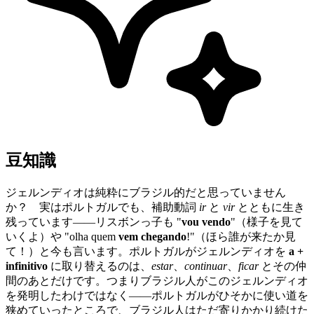
豆知識
ジェルンディオは純粋にブラジル的だと思っていません
か？ 実はポルトガルでも、補助動詞
ir
と
vir
とともに生き
残っています——リスボンっ子も "
vou vendo
"（様子を見て
いくよ）や "olha quem
vem chegando
!"（ほら誰が来たか見
て！）と今も言います。ポルトガルがジェルンディオを
a +
infinitivo
に取り替えるのは、
estar
、
continuar
、
ficar
とその仲
間のあとだけです。つまりブラジル人がこのジェルンディオ
を発明したわけではなく——ポルトガルがひそかに使い道を
狭めていったところで、ブラジル人はただ寄りかかり続けた