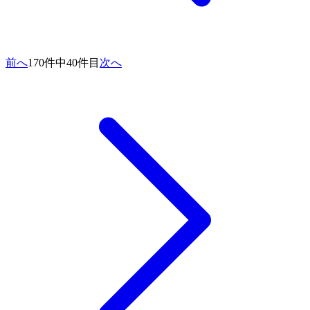
前へ
170件中40件目
次へ