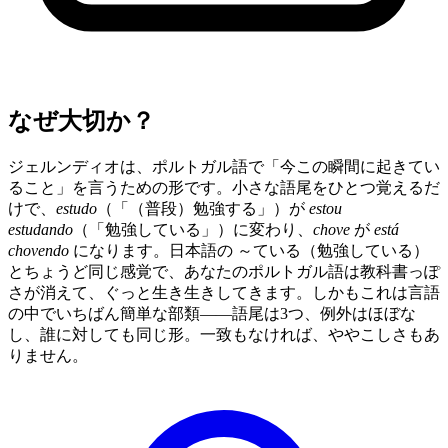
なぜ大切か？
ジェルンディオは、ポルトガル語で「今この瞬間に起きてい
ること」を言うための形です。小さな語尾をひとつ覚えるだ
けで、
estudo
（「（普段）勉強する」）が
estou
estudando
（「勉強している」）に変わり、
chove
が
está
chovendo
になります。日本語の ～ている（勉強している）
とちょうど同じ感覚で、あなたのポルトガル語は教科書っぽ
さが消えて、ぐっと生き生きしてきます。しかもこれは言語
の中でいちばん簡単な部類——語尾は3つ、例外はほぼな
し、誰に対しても同じ形。一致もなければ、ややこしさもあ
りません。