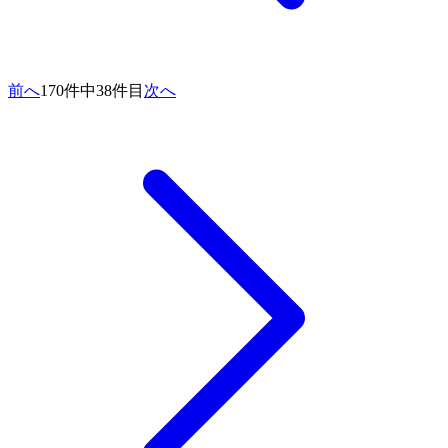
前へ
170件中38件目
次へ