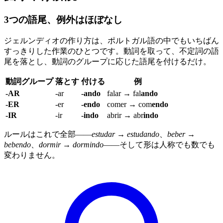
3つの語尾、例外はほぼなし
ジェルンディオの作り方は、ポルトガル語の中でもいちばん
すっきりした作業のひとつです。動詞を取って、不定詞の語
尾を落とし、動詞のグループに応じた語尾を付けるだけ。
動詞グループ
落とす
付ける
例
-AR
-ar
-ando
falar → fal
ando
-ER
-er
-endo
comer → com
endo
-IR
-ir
-indo
abrir → abr
indo
ルールはこれで全部——
estudar → estudando
、
beber →
bebendo
、
dormir → dormindo
——そして形は人称でも数でも
変わりません。