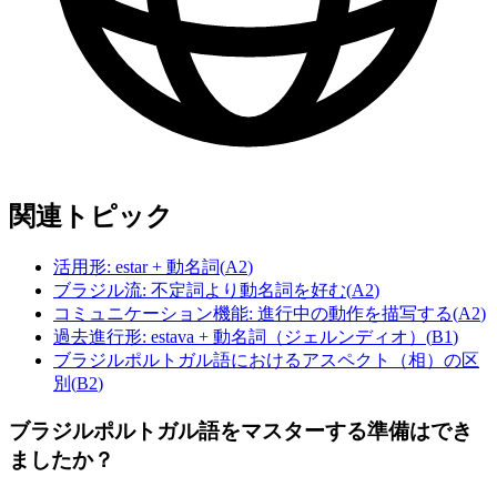
関連トピック
活用形: estar + 動名詞
(
A2
)
ブラジル流: 不定詞より動名詞を好む
(
A2
)
コミュニケーション機能: 進行中の動作を描写する
(
A2
)
過去進行形: estava + 動名詞（ジェルンディオ）
(
B1
)
ブラジルポルトガル語におけるアスペクト（相）の区
別
(
B2
)
ブラジルポルトガル語をマスターする準備はでき
ましたか？