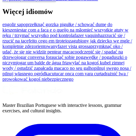
Więcej idiomów
engolir sapo
przełknąć gorzką pigułkę / schować dumę do
kieszeni
estar com a faca e o queijo na mão
mieć wszystkie atuty w
ręku / trzymać wszystko pod kontrolą
fazer vaquinha
zrzucić się /
rzucić na tacę
feito cego em tiroteio
zagubiony jak dziecko we mgle /
kompletnie zdezorientowany
fazer vista grossa
przymknąć oko /
udać, że się nie widzi
ir pentear macaco
odczepić się / spadać na
drzewo
jogar conversa fora
uciąć sobie pogawędkę / pogaduszki o
niczym
jogar um balde de água fria
wylać na kogoś kubeł zimnej
wody / ostudzić zapał
cada macaco no seu galho
pilnuj swego nosa /
pilnuj własnego ogródka
cutucar onça com vara curta
drażnić lwa /
prowokować kogoś niebezpiecznego
Master Brazilian Portuguese with interactive lessons, grammar
exercises, and cultural insights.