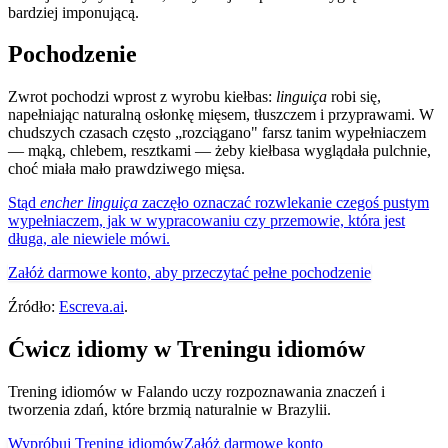
bardziej imponującą.
Pochodzenie
Zwrot pochodzi wprost z wyrobu kiełbas:
linguiça
robi się,
napełniając naturalną osłonkę mięsem, tłuszczem i przyprawami. W
chudszych czasach często „rozciągano" farsz tanim wypełniaczem
— mąką, chlebem, resztkami — żeby kiełbasa wyglądała pulchnie,
choć miała mało prawdziwego mięsa.
Stąd
encher linguiça
zaczęło oznaczać rozwlekanie czegoś pustym
wypełniaczem, jak w wypracowaniu czy przemowie, która jest
długa, ale niewiele mówi.
Załóż darmowe konto, aby przeczytać pełne pochodzenie
Źródło:
Escreva.ai
.
Ćwicz idiomy w Treningu idiomów
Trening idiomów w Falando uczy rozpoznawania znaczeń i
tworzenia zdań, które brzmią naturalnie w Brazylii.
Wypróbuj Trening idiomów
Załóż darmowe konto