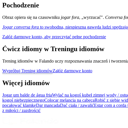
Pochodzenie
Obraz opiera się na czasowniku
jogar fora
, „wyrzucać".
Conversa fo
Jogar conversa fora
to swobodna, niespieszna gawęda ludzi spędzają
Załóż darmowe konto, aby przeczytać pełne pochodzenie
Ćwicz idiomy w Treningu idiomów
Trening idiomów w Falando uczy rozpoznawania znaczeń i tworzenia z
Wypróbuj Trening idiomów
Załóż darmowe konto
Więcej idiomów
Jogar um balde de água fria
Wylać na kogoś kubeł zimnej wody / ostu
kogoś niebezpiecznego
Colocar melancia na cabeça
Robić z siebie wi
pocałować klamkę
Dar mancada
Dać ciała / zawalić
Estar com a corda 
z miłości / zazdrościć