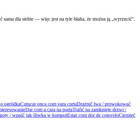
 sama dla siebie — więc jest na tyle błaha, że można ją „wyrzucić".
go ogródka
Cutucar onça com vara curta
Drażnić lwa / prowokować
nteresowanie
Dar com a cara na porta
Trafić na zamknięte drzwi /
oty / wpaść jak śliwka w kompot
Estar com dor de cotovelo
Cierpieć