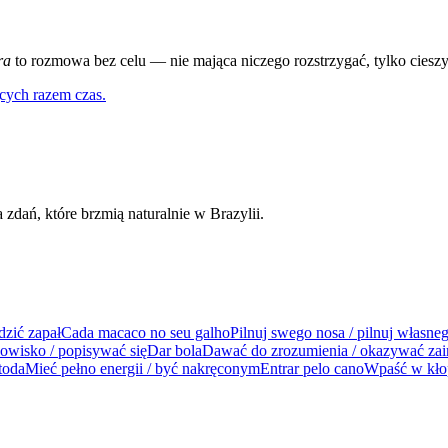
ra
to rozmowa bez celu — nie mająca niczego rozstrzygać, tylko cieszyć
cych razem czas.
dań, które brzmią naturalnie w Brazylii.
dzić zapał
Cada macaco no seu galho
Pilnuj swego nosa / pilnuj własne
dowisko / popisywać się
Dar bola
Dawać do zrozumienia / okazywać zai
toda
Mieć pełno energii / być nakręconym
Entrar pelo cano
Wpaść w kłop