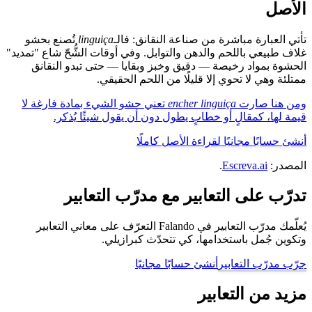
الأصل
تأتي العبارة مباشرة من صناعة النقانق: فالـ
linguiça
تُصنع بحشو
غلاف طبيعي باللحم والدهن والتوابل. وفي أوقات الشُّحّ شاع "تمديد"
الحشوة بمواد رخيصة — دقيق وخبز وبقايا — حتى تبدو النقانق
ممتلئة وهي لا تحوي إلا قليلًا من اللحم الحقيقي.
ومن هنا صارت
encher linguiça
تعني حشو الشيء بمادة فارغة لا
قيمة لها، كمقالٍ أو خطابٍ يطول دون أن يقول شيئًا يُذكر.
أنشئ حسابًا مجانيًا لقراءة الأصل كاملًا
المصدر:
Escreva.ai
.
تدرّب على التعابير مع مدرّب التعابير
يُعلّمك مدرّب التعابير في Falando التعرّف على معاني التعابير
وتكوين جُمل باستخدامها، كي تتحدّث كبرازيلي.
جرّب مدرّب التعابير
أنشئ حسابًا مجانيًا
مزيد من التعابير