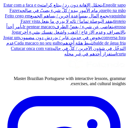
Engolir sapo
يتحمّل الإهانة دون رد / يبتلع كرامته
Estar com a faca e o
queijo na mão
زمام الأمور بيده / كلّ شيء يصبّ في صالحه
Fazer
vaquinha
يجمع المال بمساعدة آخرين / يساهم الجميع
Feito cego em
tiroteio
يفقد البوصلة تماماً / تائه لا يدري ما يفعل
Fazer vista
grossa
يتغاضى عن شيء / يغضّ الطرف
Ir pentear macaco
يأمر أحداً
بالانصراف وعدم الإزعاج / اذهب واشغل نفسك بشيء آخر
Jogar
conversa fora
يخوض في حديث عابر / يدردش دون مضمون
Jogar um
balde de água fria
تثبيط همّة أحدهم
Cada macaco no seu galho
عدم
التدخّل في شؤون الآخرين / كلٌّ في حاله
Cutucar onça com vara
curta
استفزاز أحدهم في غير محلّه
Master Brazilian Portuguese with interactive lessons, grammar
exercises, and cultural insights.