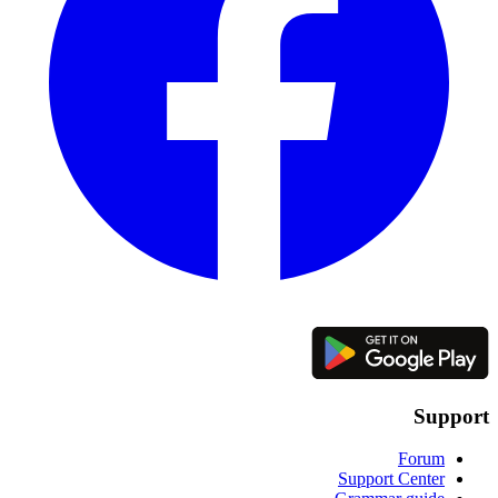
Support
Forum
Support Center