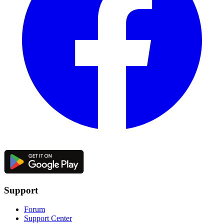
Support
Forum
Support Center