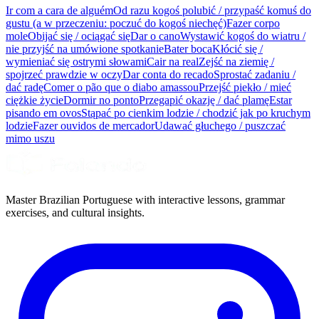
Ir com a cara de alguém
Od razu kogoś polubić / przypaść komuś do
gustu (a w przeczeniu: poczuć do kogoś niechęć)
Fazer corpo
mole
Obijać się / ociągać się
Dar o cano
Wystawić kogoś do wiatru /
nie przyjść na umówione spotkanie
Bater boca
Kłócić się /
wymieniać się ostrymi słowami
Cair na real
Zejść na ziemię /
spojrzeć prawdzie w oczy
Dar conta do recado
Sprostać zadaniu /
dać radę
Comer o pão que o diabo amassou
Przejść piekło / mieć
ciężkie życie
Dormir no ponto
Przegapić okazję / dać plamę
Estar
pisando em ovos
Stąpać po cienkim lodzie / chodzić jak po kruchym
lodzie
Fazer ouvidos de mercador
Udawać głuchego / puszczać
mimo uszu
Master Brazilian Portuguese with interactive lessons, grammar
exercises, and cultural insights.