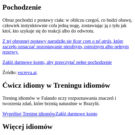
Pochodzenie
Obraz pochodzi z postawy ciała: w obliczu czegoś, co budzi obawę,
człowiek instynktownie cofa jedną nogę, zostawiając ją z tyłu jak
ktoś, kto szykuje się do reakcji albo do odwrotu.
Z tej obronnej postawy narodziło się
ficar com o pé atrás
, które
zaczęło oznaczać pozostawanie nieufnym, ostrożnym albo pełnym
rezerwy.
Załóż darmowe konto, aby przeczytać pełne pochodzenie
Źródło:
escreva.ai
.
Ćwicz idiomy w Treningu idiomów
Trening idiomów w Falando uczy rozpoznawania znaczeń i
tworzenia zdań, które brzmią naturalnie w Brazylii.
Wypróbuj Trening idiomów
Załóż darmowe konto
Więcej idiomów