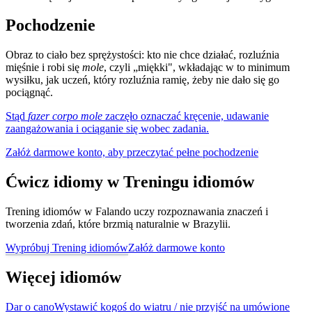
Pochodzenie
Obraz to ciało bez sprężystości: kto nie chce działać, rozluźnia
mięśnie i robi się
mole
, czyli „miękki", wkładając w to minimum
wysiłku, jak uczeń, który rozluźnia ramię, żeby nie dało się go
pociągnąć.
Stąd
fazer corpo mole
zaczęło oznaczać kręcenie, udawanie
zaangażowania i ociąganie się wobec zadania.
Załóż darmowe konto, aby przeczytać pełne pochodzenie
Ćwicz idiomy w Treningu idiomów
Trening idiomów w Falando uczy rozpoznawania znaczeń i
tworzenia zdań, które brzmią naturalnie w Brazylii.
Wypróbuj Trening idiomów
Załóż darmowe konto
Więcej idiomów
Dar o cano
Wystawić kogoś do wiatru / nie przyjść na umówione