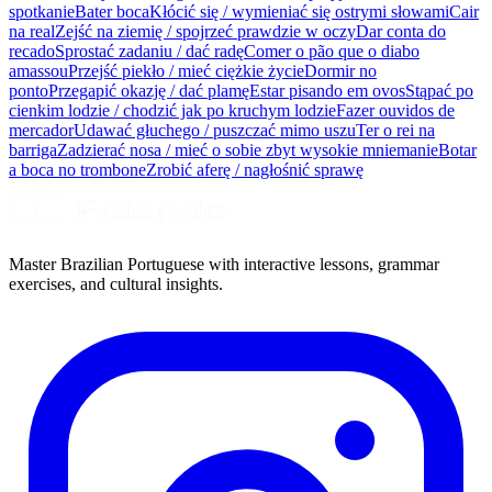
spotkanie
Bater boca
Kłócić się / wymieniać się ostrymi słowami
Cair
na real
Zejść na ziemię / spojrzeć prawdzie w oczy
Dar conta do
recado
Sprostać zadaniu / dać radę
Comer o pão que o diabo
amassou
Przejść piekło / mieć ciężkie życie
Dormir no
ponto
Przegapić okazję / dać plamę
Estar pisando em ovos
Stąpać po
cienkim lodzie / chodzić jak po kruchym lodzie
Fazer ouvidos de
mercador
Udawać głuchego / puszczać mimo uszu
Ter o rei na
barriga
Zadzierać nosa / mieć o sobie zbyt wysokie mniemanie
Botar
a boca no trombone
Zrobić aferę / nagłośnić sprawę
Master Brazilian Portuguese with interactive lessons, grammar
exercises, and cultural insights.