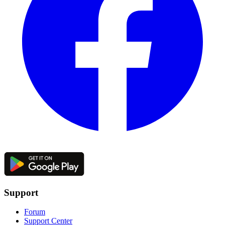
Support
Forum
Support Center