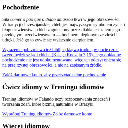
Pochodzenie
Siła
comer o pão que o diabo amassou
tkwi w jego obrazowości.
W tradycji chrześcijańskiej chleb jest najwyższym symbolem życia i
błogosławieństwa; chleb zagnieciony przez diabła jest zatem jego
przeklętym przeciwieństwem — bochnem ulepionym ze złości i
udręki. Jeść go to żywić się wyłącznie cierpieniem.
Wyrażenie pobrzmiewa też biblijną klątwą trudu: „w pocie czoła
twego będziesz jadł chleb" (Księga Rodzaju 3,19). Jego dokładne
pochodzenie nie jest udokumentowane, więc ten odczyt opiera się
na przejrzystej obrazowości, a nie na zapisanym źródle.
Załóż darmowe konto, aby przeczytać pełne pochodzenie
Ćwicz idiomy w Treningu idiomów
Trening idiomów w Falando uczy rozpoznawania znaczeń i
tworzenia zdań, które brzmią naturalnie w Brazylii.
Wypróbuj Trening idiomów
Załóż darmowe konto
Więcej idiomów