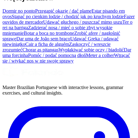
Dormir no ponto
Przegapić okazję / dać plamę
Estar pisando em
ovos
Stąpać po cienkim lodzie / chodzić jak po kruchym lodzie
Fazer
ouvidos de mercador
Udawać głuchego / puszczać mimo uszu
Ter o
rei na barriga
Zadzierać nosa / mieć o sobie zbyt wysokie
mniemanie
Botar a boca no trombone
Zrobić aferę / nagłośnić
sprawę
Dar uma de João sem braço
Udawać Greka / udawać
niewiniątko
Cair a ficha de alguém
Zaskoczyć / wreszcie
zrozumieć
Chorar as pitangas
Wypłakiwać sobie oczy / biadolić
Dar
uma forcinha
Pomóc / podać pomocną dłoń
Meter a colher
Wtrącać
się / wtykać nos w nie swoje sprawy
Master Brazilian Portuguese with interactive lessons, grammar
exercises, and cultural insights.