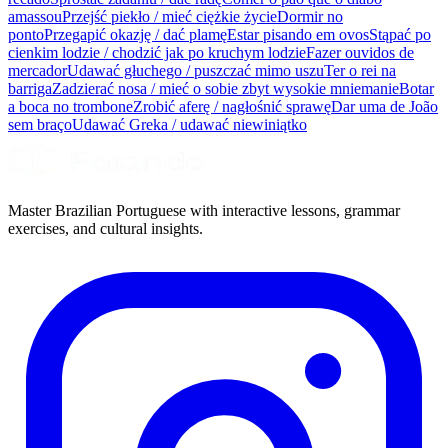
amassou
Przejść piekło / mieć ciężkie życie
Dormir no
ponto
Przegapić okazję / dać plamę
Estar pisando em ovos
Stąpać po
cienkim lodzie / chodzić jak po kruchym lodzie
Fazer ouvidos de
mercador
Udawać głuchego / puszczać mimo uszu
Ter o rei na
barriga
Zadzierać nosa / mieć o sobie zbyt wysokie mniemanie
Botar
a boca no trombone
Zrobić aferę / nagłośnić sprawę
Dar uma de João
sem braço
Udawać Greka / udawać niewiniątko
Master Brazilian Portuguese with interactive lessons, grammar
exercises, and cultural insights.