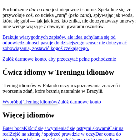
Pochodzenie
dar o cano
jest niepewne i sporne. Spekuluje się, że
przywołuje coś, co ucieka „rurą" (
pelo cano
), spływając jak woda,
która się gubi — tak jak ktoś, kto znika, nie dotrzymawszy umowy;
inne wersje wiążą je z dawnymi gwarami oszustów.
Brakuje wiarygodnych zapisów, ale idea uchylania się od
odpowiedzialności pasuje do dzisiejszego sensu: nie dotrzymać
zobowiązania, zostawić kogoś czekającego.
Załóż darmowe konto, aby przeczytać pełne pochodzenie
Ćwicz idiomy w Treningu idiomów
Trening idiomów w Falando uczy rozpoznawania znaczeń i
tworzenia zdań, które brzmią naturalnie w Brazylii.
Wypróbuj Trening idiomów
Załóż darmowe konto
Więcej idiomów
Bater boca
Kłócić się / wymieniać się ostrymi słowami
Cair na
real
Zejść na ziemię / spojrzeć prawdzie w oczy
Dar conta do
recado
Sprostać zadaniu / dać radę
Comer o pão que o diabo