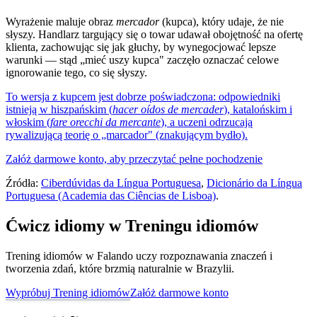
Wyrażenie maluje obraz
mercador
(kupca), który udaje, że nie
słyszy. Handlarz targujący się o towar udawał obojętność na ofertę
klienta, zachowując się jak głuchy, by wynegocjować lepsze
warunki — stąd „mieć uszy kupca" zaczęło oznaczać celowe
ignorowanie tego, co się słyszy.
To wersja z kupcem jest dobrze poświadczona: odpowiedniki
istnieją w hiszpańskim (
hacer oídos de mercader
), katalońskim i
włoskim (
fare orecchi da mercante
), a uczeni odrzucają
rywalizującą teorię o „marcador" (znakującym bydło).
Załóż darmowe konto, aby przeczytać pełne pochodzenie
Źródła:
Ciberdúvidas da Língua Portuguesa
,
Dicionário da Língua
Portuguesa (Academia das Ciências de Lisboa)
.
Ćwicz idiomy w Treningu idiomów
Trening idiomów w Falando uczy rozpoznawania znaczeń i
tworzenia zdań, które brzmią naturalnie w Brazylii.
Wypróbuj Trening idiomów
Załóż darmowe konto