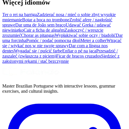
Więcej idiomów
Ter o rei na barriga
Zadzierać nosa / mieć o sobie zbyt wysokie
mniemanie
Botar a boca no trombone
Zrobić aferę / nagłośnić
sprawę
Dar uma de João sem braço
Udawać Greka / udawać
niewiniątko
Cair a ficha de alguém
Zaskoczyć / wreszcie
zrozumieć
Chorar as pitangas
Wypłakiwać sobie oczy / biadolić
Dar
uma forcinha
Pomóc / podać pomocną dłoń
Meter a colher
Wtrącać
się / wtykać nos w nie swoje sprawy
Dar com a língua nos
dentes
Wygadać się / puścić farbę
Enfiar o pé na jaca
Przesadzić /
zaszaleć (zwłaszcza z piciem)
Ficar de braços cruzados
Siedzieć z
założonymi rękami / stać bezczynnie
Master Brazilian Portuguese with interactive lessons, grammar
exercises, and cultural insights.