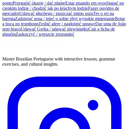
ponto
Przegapić okazję / dać plamę
Estar pisando em ovos
Stąpać po
cienkim lodzie / chodzić jak po kruchym lodzie
Fazer ouvidos de
mercador
Udawać głuchego / puszczać mimo uszu
Ter o rei na
barriga
Zadzierać nosa / mieć o sobie zbyt wysokie mniemanie
Botar
a boca no trombone
Zrobić aferę / nagłośnić sprawę
Dar uma de João
sem braço
Udawać Greka / udawać niewiniątko
Cair a ficha de
alguém
Zaskoczyć / wreszcie zrozumieć
Master Brazilian Portuguese with interactive lessons, grammar
exercises, and cultural insights.