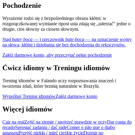
Pochodzenie
Wyrażenie rodzi się z bezpośredniego obrazu kłótni: w
rozgorączkowanej wymianie ripost usta zdają się „uderzać" jedne o
drugie, cios słowny za ciosem słownym.
Stąd
bater boca
— i rzeczownik
bate-boca
— na oznaczenie wojny
na słowa, kłótni i dziobania się bez dochodzenia do rękoczynów.
Załóż darmowe konto, aby przeczytać pełne pochodzenie
Ćwicz idiomy w Treningu idiomów
Trening idiomów w Falando uczy rozpoznawania znaczeń i
tworzenia zdań, które brzmią naturalnie w Brazylii.
Wypróbuj Trening idiomów
Załóż darmowe konto
Więcej idiomów
Cair na real
Zejść na ziemię / spojrzeć prawdzie w oczy
Dar conta do
recado
Sprostać zadaniu / dać radę
Comer o pão que o diabo
amassou
Przejść piekło / mieć ciężkie życie
Dormir no