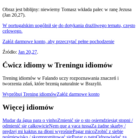
Obraz jest biblijny: niewierny Tomasz wkłada palec w ranę Jezusa
(Jan 20,27).
W portugalskim uogólnił się do dotykania drażliwego tematu, często
celowego.
Załóż darmowe konto, aby przeczytać pełne pochodzenie
Źródło:
Jan 20,27
.
Ćwicz idiomy w Treningu idiomów
Trening idiomów w Falando uczy rozpoznawania znaczeń i
tworzenia zdań, które brzmią naturalnie w Brazylii.
Wypróbuj Trening idiomów
Załóż darmowe konto
Więcej idiomów
Mudar da água para o vinho
Zmienić się o sto osiemdziesiąt stopni /
odmienić się całkowicie
Nem que a vaca tussa
Za żadne skarby /
prędzej mi kaktus na dłoni wyrośnie
Pagar mico
Zrobić z siebie
pośmiewisko / skompromitować się
Pagar o pato
Odpowiadać za