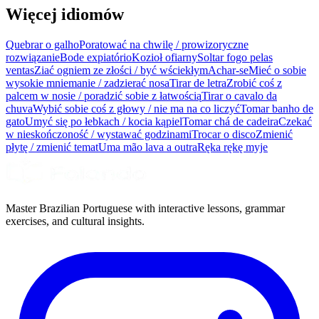
Więcej idiomów
Quebrar o galho
Poratować na chwilę / prowizoryczne
rozwiązanie
Bode expiatório
Kozioł ofiarny
Soltar fogo pelas
ventas
Ziać ogniem ze złości / być wściekłym
Achar-se
Mieć o sobie
wysokie mniemanie / zadzierać nosa
Tirar de letra
Zrobić coś z
palcem w nosie / poradzić sobie z łatwością
Tirar o cavalo da
chuva
Wybić sobie coś z głowy / nie ma na co liczyć
Tomar banho de
gato
Umyć się po łebkach / kocia kąpiel
Tomar chá de cadeira
Czekać
w nieskończoność / wystawać godzinami
Trocar o disco
Zmienić
płytę / zmienić temat
Uma mão lava a outra
Ręka rękę myje
Master Brazilian Portuguese with interactive lessons, grammar
exercises, and cultural insights.