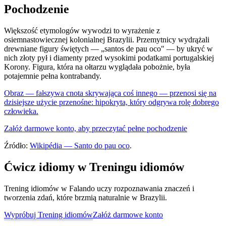
Pochodzenie
Większość etymologów wywodzi to wyrażenie z
osiemnastowiecznej kolonialnej Brazylii. Przemytnicy wydrążali
drewniane figury świętych — „santos de pau oco" — by ukryć w
nich złoty pył i diamenty przed wysokimi podatkami portugalskiej
Korony. Figura, która na ołtarzu wyglądała pobożnie, była
potajemnie pełna kontrabandy.
Obraz — fałszywa cnota skrywająca coś innego — przenosi się na
dzisiejsze użycie przenośne: hipokryta, który odgrywa rolę dobrego
człowieka.
Załóż darmowe konto, aby przeczytać pełne pochodzenie
Źródło:
Wikipédia — Santo do pau oco
.
Ćwicz idiomy w Treningu idiomów
Trening idiomów w Falando uczy rozpoznawania znaczeń i
tworzenia zdań, które brzmią naturalnie w Brazylii.
Wypróbuj Trening idiomów
Załóż darmowe konto