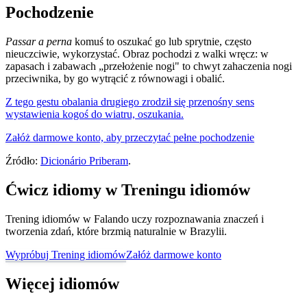
Pochodzenie
Passar a perna
komuś to oszukać go lub sprytnie, często
nieuczciwie, wykorzystać. Obraz pochodzi z walki wręcz: w
zapasach i zabawach „przełożenie nogi" to chwyt zahaczenia nogi
przeciwnika, by go wytrącić z równowagi i obalić.
Z tego gestu obalania drugiego zrodził się przenośny sens
wystawienia kogoś do wiatru, oszukania.
Załóż darmowe konto, aby przeczytać pełne pochodzenie
Źródło:
Dicionário Priberam
.
Ćwicz idiomy w Treningu idiomów
Trening idiomów w Falando uczy rozpoznawania znaczeń i
tworzenia zdań, które brzmią naturalnie w Brazylii.
Wypróbuj Trening idiomów
Załóż darmowe konto
Więcej idiomów