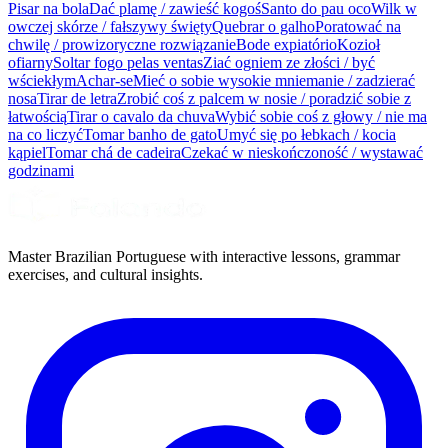
Pisar na bola
Dać plamę / zawieść kogoś
Santo do pau oco
Wilk w
owczej skórze / fałszywy święty
Quebrar o galho
Poratować na
chwilę / prowizoryczne rozwiązanie
Bode expiatório
Kozioł
ofiarny
Soltar fogo pelas ventas
Ziać ogniem ze złości / być
wściekłym
Achar-se
Mieć o sobie wysokie mniemanie / zadzierać
nosa
Tirar de letra
Zrobić coś z palcem w nosie / poradzić sobie z
łatwością
Tirar o cavalo da chuva
Wybić sobie coś z głowy / nie ma
na co liczyć
Tomar banho de gato
Umyć się po łebkach / kocia
kąpiel
Tomar chá de cadeira
Czekać w nieskończoność / wystawać
godzinami
Master Brazilian Portuguese with interactive lessons, grammar
exercises, and cultural insights.