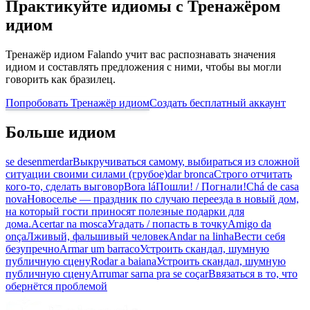
Практикуйте идиомы с Тренажёром
идиом
Тренажёр идиом Falando учит вас распознавать значения
идиом и составлять предложения с ними, чтобы вы могли
говорить как бразилец.
Попробовать Тренажёр идиом
Создать бесплатный аккаунт
Больше идиом
se desenmerdar
Выкручиваться самому, выбираться из сложной
ситуации своими силами (грубое)
dar bronca
Строго отчитать
кого-то, сделать выговор
Bora lá
Пошли! / Погнали!
Chá de casa
nova
Новоселье — праздник по случаю переезда в новый дом,
на который гости приносят полезные подарки для
дома.
Acertar na mosca
Угадать / попасть в точку
Amigo da
onça
Лживый, фальшивый человек
Andar na linha
Вести себя
безупречно
Armar um barraco
Устроить скандал, шумную
публичную сцену
Rodar a baiana
Устроить скандал, шумную
публичную сцену
Arrumar sarna pra se coçar
Ввязаться в то, что
обернётся проблемой