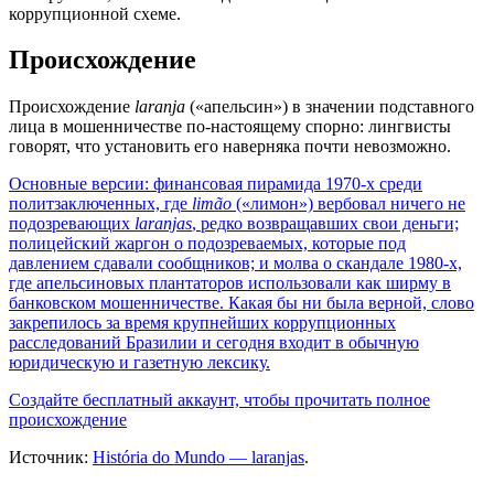
коррупционной схеме.
Происхождение
Происхождение
laranja
(«апельсин») в значении подставного
лица в мошенничестве по-настоящему спорно: лингвисты
говорят, что установить его наверняка почти невозможно.
Основные версии: финансовая пирамида 1970-х среди
политзаключенных, где
limão
(«лимон») вербовал ничего не
подозревающих
laranjas
, редко возвращавших свои деньги;
полицейский жаргон о подозреваемых, которые под
давлением сдавали сообщников; и молва о скандале 1980-х,
где апельсиновых плантаторов использовали как ширму в
банковском мошенничестве. Какая бы ни была верной, слово
закрепилось за время крупнейших коррупционных
расследований Бразилии и сегодня входит в обычную
юридическую и газетную лексику.
Создайте бесплатный аккаунт, чтобы прочитать полное
происхождение
Источник:
História do Mundo — laranjas
.