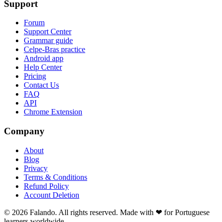
Support
Forum
Support Center
Grammar guide
Celpe-Bras practice
Android app
Help Center
Pricing
Contact Us
FAQ
API
Chrome Extension
Company
About
Blog
Privacy
Terms & Conditions
Refund Policy
Account Deletion
© 2026 Falando. All rights reserved. Made with ❤ for Portuguese
learners worldwide.