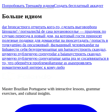
Попробовать Тренажёр идиом
Создать бесплатный аккаунт
Больше идиом
dar bronca
строго отчитать кого-то, сделать выговор
bora
lá
пошли! / погнали
chá de casa nova
новоселье — праздник по
случаю переезда в новый дом, на который гости приносят
полезные подарки для дома
acertar na mosca
угадать / попасть в
точку
amigo da onça
лживый, фальшивый человек
andar na
linha
вести себя безупречно
armar um barraco
устроить скандал,
шумную публичную сцену
rodar a baiana
устроить скандал,
шумную публичную сцену
arrumar sarna pra se coçar
ввязаться в
то, что обернётся проблемой
arrastar as asas
проявлять
романтический интерес к кому-либо
Master Brazilian Portuguese with interactive lessons, grammar
exercises, and cultural insights.