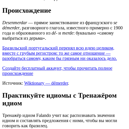
Происхождение
Desenmerdar
— прямое заимствование из французского
se
démerder
, разговорного глагола, известного примерно с 1900
года и образованного из
dé-
и
merde
: буквально «самому
выбраться из дерьма».
Бразильский португальский перенял всю идею целиком,
вместе с грубым регистром: то же самое отношение —
разобраться самому, каким бы грязным ни оказалось дело.
Создайте бесплатный аккаунт, чтобы прочитать полное
происхождение
Источник:
Wiktionary — démerder
.
Практикуйте идиомы с Тренажёром
идиом
Тренажёр идиом Falando учит вас распознавать значения
идиом и составлять предложения с ними, чтобы вы могли
говорить как бразилец.