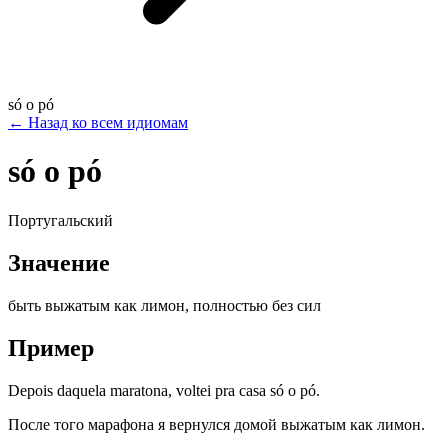
só o pó
←
Назад ко всем идиомам
só o pó
Португальский
Значение
быть выжатым как лимон, полностью без сил
Пример
Depois daquela maratona, voltei pra casa só o pó.
После того марафона я вернулся домой выжатым как лимон.