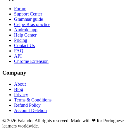
Forum
Support Center
Grammar guide
Celpe-Bras practice
Android app
Help Center
Pricing
Contact Us
FAQ
API
Chrome Extension
Company
About
Blog
Privacy
Terms & Conditions
Refund Policy
Account Deletion
© 2026 Falando. All rights reserved. Made with ❤ for Portuguese
learners worldwide.