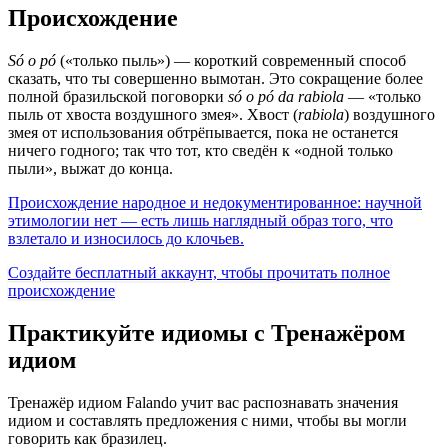
Происхождение
Só o pó
(«только пыль») — короткий современный способ
сказать, что ты совершенно вымотан. Это сокращение более
полной бразильской поговорки
só o pó da rabiola
— «только
пыль от хвоста воздушного змея». Хвост (
rabiola
) воздушного
змея от использования обтрёпывается, пока не останется
ничего годного; так что тот, кто сведён к «одной только
пыли», выжат до конца.
Происхождение народное и недокументированное: научной
этимологии нет — есть лишь наглядный образ того, что
взлетало и износилось до клочьев.
Создайте бесплатный аккаунт, чтобы прочитать полное
происхождение
Практикуйте идиомы с Тренажёром
идиом
Тренажёр идиом Falando учит вас распознавать значения
идиом и составлять предложения с ними, чтобы вы могли
говорить как бразилец.