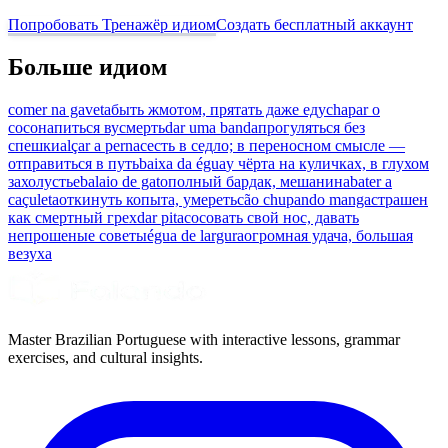
Попробовать Тренажёр идиом
Создать бесплатный аккаунт
Больше идиом
comer na gaveta
быть жмотом, прятать даже еду
chapar o
coco
напиться вусмерть
dar uma banda
прогуляться без
спешки
alçar a perna
сесть в седло; в переносном смысле —
отправиться в путь
baixa da égua
у чёрта на куличках, в глухом
захолустье
balaio de gato
полный бардак, мешанина
bater a
caçuleta
откинуть копыта, умереть
cão chupando manga
страшен
как смертный грех
dar pitaco
совать свой нос, давать
непрошеные советы
égua de largura
огромная удача, большая
везуха
Master Brazilian Portuguese with interactive lessons, grammar
exercises, and cultural insights.