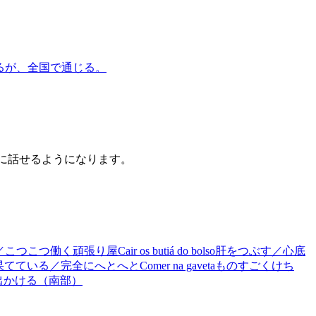
るが、全国で通じる。
うに話せるようになります。
／こつこつ働く頑張り屋
Cair os butiá do bolso
肝をつぶす／心底
果てている／完全にへとへと
Comer na gaveta
ものすごくけち
出かける（南部）