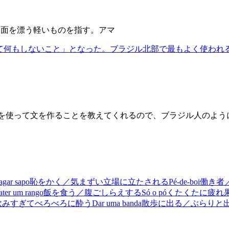
水面を漂う軽いものを指す。アマ
て何もしないこと」となった。ブラジル北部で最もよく使われ
それを使って文を作ることを教えてくれるので、ブラジル人のよ
agar sapo
恥をかく／気まずい立場に立たされる
Pé-de-boi
働き者
ater um rango
飯を食う／腹ごしらえする
Só o pó
くたくたに疲れ
飲みすぎてべろべろに酔う
Dar uma banda
散歩に出る／ぶらりと