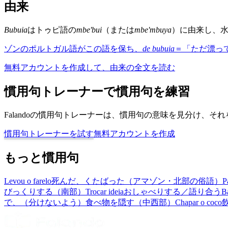
由来
Bubuia
はトゥピ語の
mbe'bui
（または
mbe'mbuya
）に由来し、
ゾンのポルトガル語がこの語を保ち、
de bubuia
＝「ただ漂っ
無料アカウントを作成して、由来の全文を読む
慣用句トレーナーで慣用句を練習
Falandoの慣用句トレーナーは、慣用句の意味を見分け、
慣用句トレーナーを試す
無料アカウントを作成
もっと慣用句
Levou o farelo
死んだ、くたばった（アマゾン・北部の俗語）
P
びっくりする（南部）
Trocar ideia
おしゃべりする／語り合う
B
で、（分けないよう）食べ物を隠す（中西部）
Chapar o coco