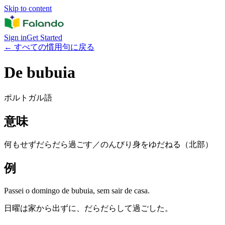
Skip to content
Sign in
Get Started
←
すべての慣用句に戻る
De bubuia
ポルトガル語
意味
何もせずだらだら過ごす／のんびり身をゆだねる（北部）
例
Passei o domingo de bubuia, sem sair de casa.
日曜は家から出ずに、だらだらして過ごした。