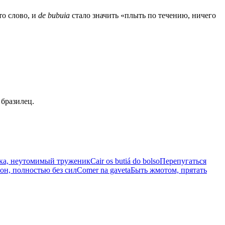
то слово, и
de bubuia
стало значить «плыть по течению, ничего
 бразилец.
ка, неутомимый труженик
Cair os butiá do bolso
Перепугаться
н, полностью без сил
Comer na gaveta
Быть жмотом, прятать