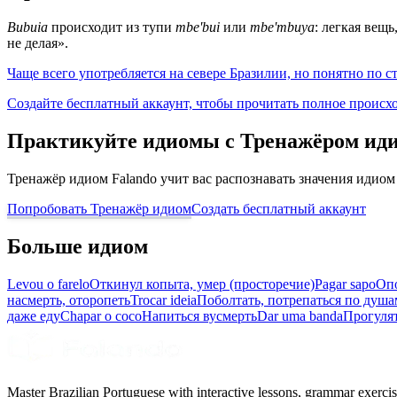
Bubuia
происходит из тупи
mbe'bui
или
mbe'mbuya
: легкая вещ
не делая».
Чаще всего употребляется на севере Бразилии, но понятно по ст
Создайте бесплатный аккаунт, чтобы прочитать полное происх
Практикуйте идиомы с Тренажёром ид
Тренажёр идиом Falando учит вас распознавать значения идиом
Попробовать Тренажёр идиом
Создать бесплатный аккаунт
Больше идиом
Levou o farelo
Откинул копыта, умер (просторечие)
Pagar sapo
Опо
насмерть, оторопеть
Trocar ideia
Поболтать, потрепаться по душа
даже еду
Chapar o coco
Напиться вусмерть
Dar uma banda
Прогулят
Master Brazilian Portuguese with interactive lessons, grammar exercise