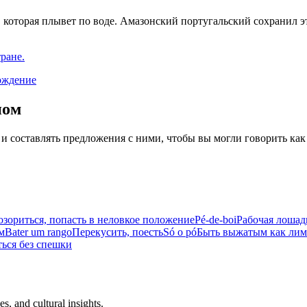
ь, которая плывет по воде. Амазонский португальский сохранил э
ране.
ождение
иом
 и составлять предложения с ними, чтобы вы могли говорить как
зориться, попасть в неловкое положение
Pé-de-boi
Рабочая лошад
м
Bater um rango
Перекусить, поесть
Só o pó
Быть выжатым как лимо
ься без спешки
s, and cultural insights.