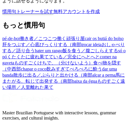
ように話せるようになります。
慣用句トレーナーを試す
無料アカウントを作成
もっと慣用句
pé-de-boi
働き者／こつこつ働く頑張り屋
cair os butiá do bolso
肝をつぶす／心底びっくりする（南部
trocar ideia
おしゃべり
する／語り合う
bater um rango
飯を食う／腹ごしらえする
só o
pó
くたくたに疲れ果てている／完全にへとへと
comer na
gaveta
ものすごくけちで、（分けないよう）食べ物を隠す
（中西部
chapar o coco
飲みすぎてべろべろに酔う
dar uma
banda
散歩に出る／ぶらりと出かける（南部
alçar a perna
馬に
またがる、転じて出発する（南部
baixa da égua
ものすごく遠
い場所／人里離れた果て
Master Brazilian Portuguese with interactive lessons, grammar
exercises, and cultural insights.