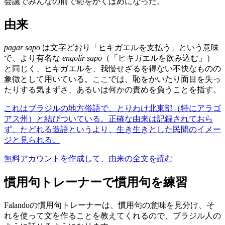
会議でみんなの前で恥をかくはめになった。
由来
pagar sapo
は文字どおり「ヒキガエルを支払う」という意味
で、より有名な
engolir sapo
（「ヒキガエルを飲み込む」）
と同じく、ヒキガエルを、我慢せざるを得ない不快なものの
象徴として用いている。ここでは、恥をかいたり面目を失っ
たりする気まずさ、あるいは何かの責めを負うことを指す。
これはブラジルの地方俗語で、とりわけ北東部（特にアラゴ
アス州）と結びついている。正確な由来は記録されておら
ず、たどれる造語というより、生き生きとした民間のイメー
ジと見られる。
無料アカウントを作成して、由来の全文を読む
慣用句トレーナーで慣用句を練習
Falandoの慣用句トレーナーは、慣用句の意味を見分け、そ
れを使って文を作ることを教えてくれるので、ブラジル人の