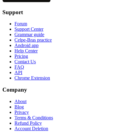
Support
Forum
Support Center
Grammar guide
Celpe-Bras practice
Android app
Help Center
Pricing
Contact Us
FAQ
API
Chrome Extension
Company
About
Blog
Privacy
Terms & Conditions
Refund Policy
Account Deletion