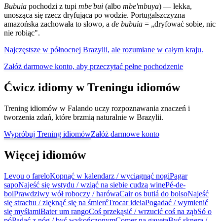
Bubuia
pochodzi z tupi
mbe'bui
(albo
mbe'mbuya
) — lekka,
unosząca się rzecz dryfująca po wodzie. Portugalszczyzna
amazońska zachowała to słowo, a
de bubuia
= „dryfować sobie, nic
nie robiąc".
Najczęstsze w północnej Brazylii, ale rozumiane w całym kraju.
Załóż darmowe konto, aby przeczytać pełne pochodzenie
Ćwicz idiomy w Treningu idiomów
Trening idiomów w Falando uczy rozpoznawania znaczeń i
tworzenia zdań, które brzmią naturalnie w Brazylii.
Wypróbuj Trening idiomów
Załóż darmowe konto
Więcej idiomów
Levou o farelo
Kopnąć w kalendarz / wyciągnąć nogi
Pagar
sapo
Najeść się wstydu / wziąć na siebie cudzą winę
Pé-de-
boi
Prawdziwy wół roboczy / harówa
Cair os butiá do bolso
Najeść
się strachu / zlęknąć się na śmierć
Trocar ideia
Pogadać / wymienić
się myślami
Bater um rango
Coś przekąsić / wrzucić coś na ząb
Só o
pó
Padać z nóg / być wykończonym
Comer na gaveta
Być sknerą /