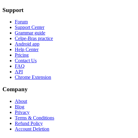
Support
Forum
Support Center
Grammar guide
Celpe-Bras practice
Android app
Help Center
Pricing
Contact Us
FAQ
API
Chrome Extension
Company
About
Blog
Privacy
Terms & Conditions
Refund Policy
Account Deletion