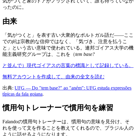
気がつくと家のドアがノックされていて、誰も待っていなか
ったのに。
由来
「気がつくと」を表す古い大衆的なポルトガル語だ――ここ
での
fé
は宗教的な信仰ではなく、「気づき、注意を払うこ
と」という古い意味で使われている。連邦ゴイアス大学の機
能主義研究グループは、これを（
tem base?
と並んで）現代ゴイアスの言葉の標識として記録している。
無料アカウントを作成して、由来の全文を読む
出典:
UFG — Do "tem base?" ao "aném": UFG estuda expressões
típicas da fala goiana
.
慣用句トレーナーで慣用句を練習
Falandoの慣用句トレーナーは、慣用句の意味を見分け、そ
れを使って文を作ることを教えてくれるので、ブラジル人の
ように話せるようになります。