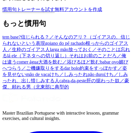
慣用句トレーナーを試す
無料アカウントを作成
もっと慣用句
tem base?
信じられる？／そんなのアリ？（ゴイアスの、信じ
られないという表現
goiano do pé rachado
根っからのゴイアス
人／生粋のゴイアス人
larga mão
放っておく／そのことは忘れ
る
lá ele
（下ネタへの切り返し）それはお前のことだろ／俺
は違う
comer água
大酒を飲む／浴びるほど飲む
babar ovo
媚び
へつらう／ご機嫌取りをする
dar bolo
約束をすっぽかす／姿
を見せない
mão de vaca
けち／しみったれ
pão duro
けち／しみ
ったれ、出し惜しみする人
cabra-da-peste
肝の据わった奴／豪
傑、頼れる男（北東部に典型的
Master Brazilian Portuguese with interactive lessons, grammar
exercises, and cultural insights.