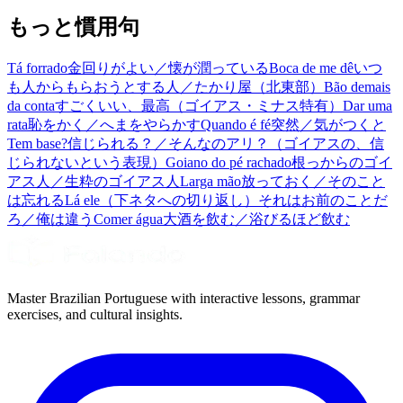
もっと慣用句
Tá forrado
金回りがよい／懐が潤っている
Boca de me dê
いつ
も人からもらおうとする人／たかり屋（北東部）
Bão demais
da conta
すごくいい、最高（ゴイアス・ミナス特有）
Dar uma
rata
恥をかく／へまをやらかす
Quando é fé
突然／気がつくと
Tem base?
信じられる？／そんなのアリ？（ゴイアスの、信
じられないという表現）
Goiano do pé rachado
根っからのゴイ
アス人／生粋のゴイアス人
Larga mão
放っておく／そのこと
は忘れる
Lá ele
（下ネタへの切り返し）それはお前のことだ
ろ／俺は違う
Comer água
大酒を飲む／浴びるほど飲む
Master Brazilian Portuguese with interactive lessons, grammar
exercises, and cultural insights.