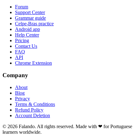
Forum
Support Center
Grammar guide
Celpe-Bras practice
Android app
Help Center
Pricing
Contact Us
FAQ
API
Chrome Extension
Company
About
Blog
Privacy
Terms & Conditions
Refund Policy
Account Deletion
© 2026 Falando. All rights reserved. Made with ❤ for Portuguese
learners worldwide.