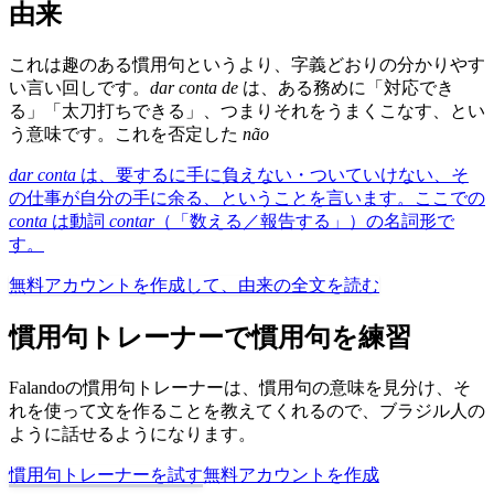
由来
これは趣のある慣用句というより、字義どおりの分かりやす
い言い回しです。
dar conta de
は、ある務めに「対応でき
る」「太刀打ちできる」、つまりそれをうまくこなす、とい
う意味です。これを否定した
não
dar conta
は、要するに手に負えない・ついていけない、そ
の仕事が自分の手に余る、ということを言います。ここでの
conta
は動詞
contar
（「数える／報告する」）の名詞形で
す。
無料アカウントを作成して、由来の全文を読む
慣用句トレーナーで慣用句を練習
Falandoの慣用句トレーナーは、慣用句の意味を見分け、そ
れを使って文を作ることを教えてくれるので、ブラジル人の
ように話せるようになります。
慣用句トレーナーを試す
無料アカウントを作成