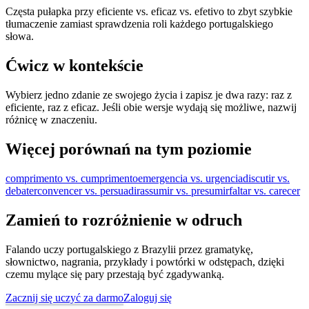
Częsta pułapka przy eficiente vs. eficaz vs. efetivo to zbyt szybkie
tłumaczenie zamiast sprawdzenia roli każdego portugalskiego
słowa.
Ćwicz w kontekście
Wybierz jedno zdanie ze swojego życia i zapisz je dwa razy: raz z
eficiente, raz z eficaz. Jeśli obie wersje wydają się możliwe, nazwij
różnicę w znaczeniu.
Więcej porównań na tym poziomie
comprimento vs. cumprimento
emergencia vs. urgencia
discutir vs.
debater
convencer vs. persuadir
assumir vs. presumir
faltar vs. carecer
Zamień to rozróżnienie w odruch
Falando uczy portugalskiego z Brazylii przez gramatykę,
słownictwo, nagrania, przykłady i powtórki w odstępach, dzięki
czemu mylące się pary przestają być zgadywanką.
Zacznij się uczyć za darmo
Zaloguj się