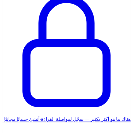
هناك ما هو أكثر بكثير — سجّل لمواصلة القراءة
·
أنشئ حسابًا مجانيًا