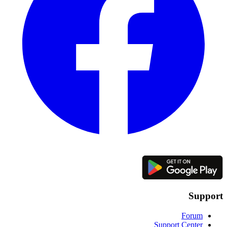
Support
Forum
Support Center