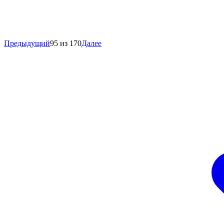
Предыдущий
95 из 170
Далее