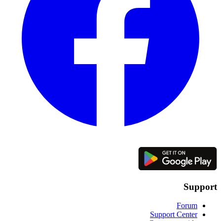
Support
Forum
Support Center