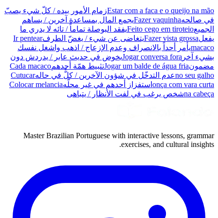
Estar com a faca e o queijo na mão
زمام الأمور بيده / كلّ شيء يصبّ
في صالحه
Fazer vaquinha
يجمع المال بمساعدة آخرين / يساهم
الجميع
Feito cego em tiroteio
يفقد البوصلة تماماً / تائه لا يدري ما
يفعل
Fazer vista grossa
يتغاضى عن شيء / يغضّ الطرف
Ir pentear
macaco
يأمر أحداً بالانصراف وعدم الإزعاج / اذهب واشغل نفسك
بشيء آخر
Jogar conversa fora
يخوض في حديث عابر / يدردش دون
مضمون
Jogar um balde de água fria
تثبيط همّة أحدهم
Cada macaco
no seu galho
عدم التدخّل في شؤون الآخرين / كلٌّ في حاله
Cutucar
onça com vara curta
استفزاز أحدهم في غير محلّه
Colocar melancia
na cabeça
شخص يرغب في لفت الأنظار / يتباهى
Master Brazilian Portuguese with interactive lessons, grammar
exercises, and cultural insights.