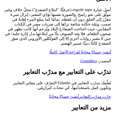
أصل عبارة
engolir sapo
(حرفيًّا: "ابتلاع الضفدع") محلّ خلاف وغير
موثَّق على نحو راسخ. والصورة نفسها تؤدّي المعنى: إنزال شيء
مقزّز إلى الحلق دون أن تلفظه، تمامًا كما يبتلع المرء إهانةً في
صمت. وثمّة حكاية شائعة تردّها إلى ضربات مصر في الكتاب
المقدّس، حيث اجتاحت الضفادع البلاد ويُزعم أنها كانت تظهر في
صحون الطعام، فلا يجد الضيوف بدًّا من ابتلاعها بدل إثارة جلبة؛ في
حين لا تشير روايات أخرى إلا إلى الفولكلور الأوروبي الذي صوّر
الضفدع كائنًا دنيئًا عسير الهضم.
أنشئ حسابًا مجانيًا لقراءة الأصل كاملًا
المصدر:
Gramática
.
تدرّب على التعابير مع مدرّب التعابير
يُعلّمك مدرّب التعابير في Falando التعرّف على معاني التعابير
وتكوين جُمل باستخدامها، كي تتحدّث كبرازيلي.
جرّب مدرّب التعابير
أنشئ حسابًا مجانيًا
مزيد من التعابير