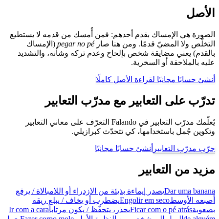
الأصل
الصورة هي الإمساك بقدم أحدهم: فمن أُمسك من قدمه لا يستطيع
التخلّص ولا المضيّ قدمًا. ومن هنا صار
pegar no pé
(الإمساك
بالقدم) يعني مضايقة شخص بإلحاح وعدم تركه وشأنه، والتشديد
عليه بالملاحقة أو السخرية.
أنشئ حسابًا مجانيًا لقراءة الأصل كاملًا
تدرّب على التعابير مع مدرّب التعابير
يُعلّمك مدرّب التعابير في Falando التعرّف على معاني التعابير
وتكوين جُمل باستخدامها، كي تتحدّث كبرازيلي.
جرّب مدرّب التعابير
أنشئ حسابًا مجانيًا
مزيد من التعابير
Dar uma banana
يصدر إيماءة بذيئة من الازدراء أو اللامبالاة / يرفع
أصبعه الأوسط
Engolir em seco
يضطرب أو يخاف / يبلع ريقه
بصعوبة
Ficar com o pé atrás
يحذر، يتحفّظ / يكون مرتاباً
Ir com a cara
de alguém
الميل إلى شخص من النظرة الأولى
Fazer corpo mole
يعمل