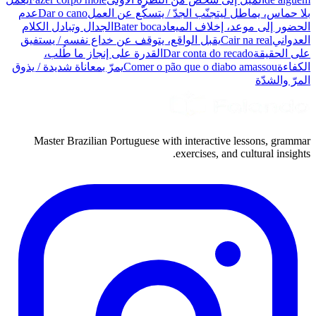
بلا حماس، يماطل ليتجنّب الجدّ / يتسكّع عن العمل
Dar o cano
عدم
الحضور إلى موعد، إخلاف الميعاد
Bater boca
الجدال وتبادل الكلام
العدواني
Cair na real
يقبل الواقع، يتوقف عن خداع نفسه / يستفيق
على الحقيقة
Dar conta do recado
القدرة على إنجاز ما طُلب،
الكفاءة
Comer o pão que o diabo amassou
يمرّ بمعاناة شديدة / يذوق
المرّ والشدّة
Master Brazilian Portuguese with interactive lessons, grammar
exercises, and cultural insights.