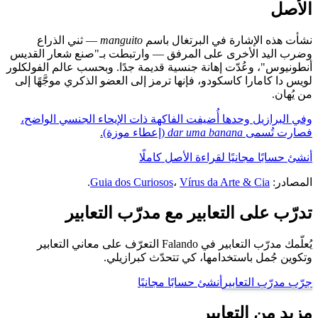
الأصل
نشأت هذه الإشارة في البرتغال باسم
manguito
— ثني الذراع
وضرب اليد الأخرى على المرفق — وارتبطت بـ"صنع شعار القديس
أنطونيوس"، وعُدّت إهانة جنسية قديمة جدًا. وبحسب عالم الفولكلور
لويس دا كامارا كاسكودو، فإنها ترمز إلى العضو الذكري موجَّهًا إلى
من يُهان.
وفي البرازيل وحدها أُضيفت الفاكهة ذات الإيحاء الجنسي الواضح،
فصارت تُسمى
dar uma banana
(إعطاء موزة).
أنشئ حسابًا مجانيًا لقراءة الأصل كاملًا
المصادر:
Vírus da Arte & Cia
،
Guia dos Curiosos
.
تدرّب على التعابير مع مدرّب التعابير
يُعلّمك مدرّب التعابير في Falando التعرّف على معاني التعابير
وتكوين جُمل باستخدامها، كي تتحدّث كبرازيلي.
جرّب مدرّب التعابير
أنشئ حسابًا مجانيًا
مزيد من التعابير