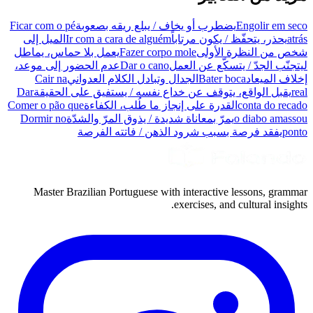
Engolir em seco
يضطرب أو يخاف / يبلع ريقه بصعوبة
Ficar com o pé
atrás
يحذر، يتحفّظ / يكون مرتاباً
Ir com a cara de alguém
الميل إلى
شخص من النظرة الأولى
Fazer corpo mole
يعمل بلا حماس، يماطل
ليتجنّب الجدّ / يتسكّع عن العمل
Dar o cano
عدم الحضور إلى موعد،
إخلاف الميعاد
Bater boca
الجدال وتبادل الكلام العدواني
Cair na
real
يقبل الواقع، يتوقف عن خداع نفسه / يستفيق على الحقيقة
Dar
conta do recado
القدرة على إنجاز ما طُلب، الكفاءة
Comer o pão que
o diabo amassou
يمرّ بمعاناة شديدة / يذوق المرّ والشدّة
Dormir no
ponto
يفقد فرصة بسبب شرود الذهن / فاتته الفرصة
Master Brazilian Portuguese with interactive lessons, grammar
exercises, and cultural insights.