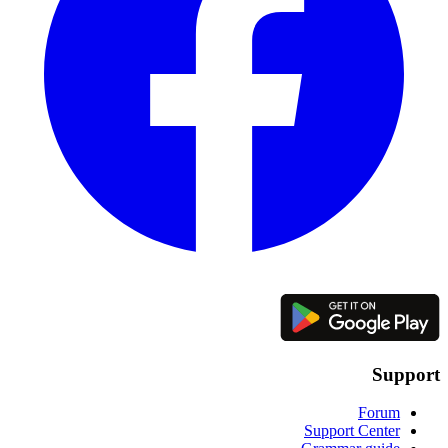
Support
Forum
Support Center