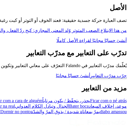
الأصل
تصف العبارة حركة جسدية حقيقية: فعند الخوف أو التوتر أو كبت رغبة
من هذا الابتلاع الصعب المتوتر وُلد المعنى المجازي: كبح ردّ الفعل، و
أنشئ حسابًا مجانيًا لقراءة الأصل كاملًا
تدرّب على التعابير مع مدرّب التعابير
يُعلّمك مدرّب التعابير في Falando التعرّف على معاني التعابير وتكوين جُمل باستخدامها، كي تتحدّث كبرازيلي.
جرّب مدرّب التعابير
أنشئ حسابًا مجانيًا
مزيد من التعابير
Ficar com o pé atrás
يحذر، يتحفّظ / يكون مرتاباً
Ir com a cara de alguém
موعد، إخلاف الميعاد
Bater boca
الجدال وتبادل الكلام العدواني
r na real
diabo amassou
يمرّ بمعاناة شديدة / يذوق المرّ والشدّة
Dormir no ponto
ي