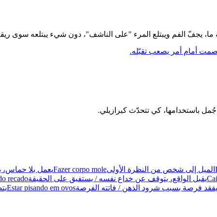
 ما، يجفّ الفم ويبتلع المرء "على الناشف"، دون شيء يبتلعه سوى ريق
الصمت أمام أمر يصعب تقبّله.
الميل إلى شخص من النظرة الأولى
Fazer corpo mole
يعمل بلا حماس، يم
Cai
يقبل الواقع، يتوقف عن خداع نفسه / يستفيق على الحقيقة
do recado
فقد فرصة بسبب شرود الذهن / فاتته الفرصة
Estar pisando em ovos
يت