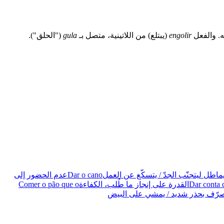
ه. والفعل
engolir
(يبتلع) من اللاتينية، متصل بـ
gula
("الحلق").
اطل ليتجنّب الجدّ / يتسكّع عن العمل
Dar o cano
عدم الحضور إلى
Dar conta 
القدرة على إنجاز ما طُلب، الكفاءة
Comer o pão que o
صرّف بحذر شديد / يمشي على البيض