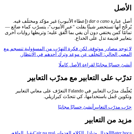
الأصل
أصل عبارة
dar o cano
(إعطاء الأنبوب) غير مؤكد ومختلَف فيه.
يُرجَّح أنها تستحضر شيئًا يفلت "عبر الأنبوب"، يتسرّب كماء ضائع —
تمامًا كمن يختفي دون أن يفي بما اتُّفق عليه؛ وتربطها روايات أخرى
بتعابير قديمة تدل على الخداع.
لا توجد مصادر موثوقة، لكن فكرة التهرّب من المسؤولية تنسجم مع
المعنى الحالي: التخلّف عن موعد وترك أحدهم في الانتظار.
أنشئ حسابًا مجانيًا لقراءة الأصل كاملًا
تدرّب على التعابير مع مدرّب التعابير
يُعلّمك مدرّب التعابير في Falando التعرّف على معاني التعابير
وتكوين جُمل باستخدامها، كي تتحدّث كبرازيلي.
جرّب مدرّب التعابير
أنشئ حسابًا مجانيًا
مزيد من التعابير
Bater boca
الجدال وتبادل الكلام العدواني
Cair na real
يقبل الواقع،