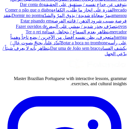
يتوقف عن خداع نفسه / يستفيق على الحقيقة
Dar conta do
recado
القدرة على إنجاز ما طُلب، الكفاءة
Comer o pão que o diabo
amassou
يمرّ بمعاناة شديدة / يذوق المرّ والشدّة
Dormir no ponto
يفقد
فرصة بسبب شرود الذهن / فاتته الفرصة
Estar pisando em
ovos
يتصرّف بحذر شديد / يمشي على البيض
Fazer ouvidos de
mercador
يتظاهر بعدم السماع / يتجاهل عمداً
Ter o rei na
barriga
متعجرف، يظن نفسه أفضل من الآخرين / يضع تاجاً وهمياً
على رأسه
Botar a boca no trombone
يُندّد علناً، يحتجّ بصوت عالٍ /
يكشف الفساد
Dar uma de João sem braço
يتظاهر بأنه لا يعرف شيئاً /
يدّعي الجهل
Master Brazilian Portuguese with interactive lessons, grammar
exercises, and cultural insights.