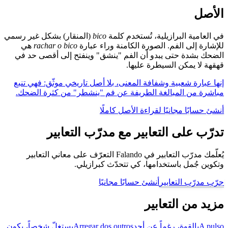
الأصل
في العامية البرازيلية، تُستخدم كلمة
bico
(المنقار) بشكل غير رسمي
للإشارة إلى الفم. الصورة الكامنة وراء عبارة
rachar o bico
هي
الضحك بشدة حتى يبدو أن الفم "ينشق" وينفتح إلى أقصى حد في
قهقهة لا يمكن السيطرة عليها.
إنها عبارة شعبية وشفافة المعنى، بلا أصل تاريخي موثّق: فهي تنبع
مباشرة من المبالغة الطريفة عن فم "ينشطر" من كثرة الضحك.
أنشئ حسابًا مجانيًا لقراءة الأصل كاملًا
تدرّب على التعابير مع مدرّب التعابير
يُعلّمك مدرّب التعابير في Falando التعرّف على معاني التعابير
وتكوين جُمل باستخدامها، كي تتحدّث كبرازيلي.
جرّب مدرّب التعابير
أنشئ حسابًا مجانيًا
مزيد من التعابير
A pulso
بالقوة، رغماً عن أحد
Arregar dos outros
يستغلّ شخصاً، يكون