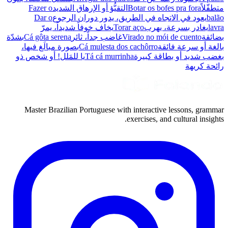
متطفّلاً
Botar os bofes pra fora
التقيُّؤ أو الإرهاق الشديد
Fazer o
balão
يعود في الاتجاه في الطريق، يدور دوران الرجوع
Dar o
lavra
يغادر بسرعة، يهرب
Torar aço
يخاف خوفاً شديداً، يمرّ
بضائقة
Virado no mói de cuento
غاضب جداً، ثائر
Cá gôta serena
بشدّة
بالغة أو سرعة فائقة
Cá mulesta dos cachôrro
بصورة مبالَغ فيها،
بغضب شديد أو بطاقة كبيرة
Tá cá murrinha
يا للمَلل! أو شخص ذو
رائحة كريهة
Master Brazilian Portuguese with interactive lessons, grammar
exercises, and cultural insights.