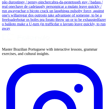
pão duro
stingy / penny-pincher
cabra-da-peste
tough guy / badass /
real one
chave de cadeia
ugly person
picar a mula
to leave quickly /
run away
rachar o bico
to crack up laughing
a pulso
by force, against
one's will
arregar dos outros
to take advantage of someone, to be a
freeloader
botar os bofes pra fora
to throw up or to be exhausted
fazer
o balão
to make a U-turn (in traffic
dar o lavra
to leave quickly, to run
away
Master Brazilian Portuguese with interactive lessons, grammar
exercises, and cultural insights.