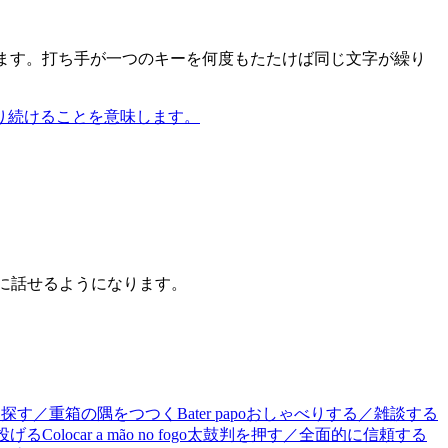
します。打ち手が一つのキーを何度もたたけば同じ文字が繰り
り続けることを意味します。
うに話せるようになります。
を探す／重箱の隅をつつく
Bater papo
おしゃべりする／雑談する
投げる
Colocar a mão no fogo
太鼓判を押す／全面的に信頼する