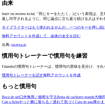
由来
bater na mesma tecla
(「同じキーをたたく」)という表現は、
返し印字されるように、同じ論点に立ち返り続ける人はそれ
タイプライターはもう使われませんが、一つのキーを押し続
無料アカウントを作成して、由来の全文を読む
出典:
escreva.ai
.
慣用句トレーナーで慣用句を練習
Falandoの慣用句トレーナーは、慣用句の意味を見分け、
慣用句トレーナーを試す
無料アカウントを作成
もっと慣用句
Boca de siri
口外無用／秘密を守る
Briga de cachorro grande
大物
Cair a ficha
やっと腑に落ちる／遅れて気づく
Cara de pau
厚かま