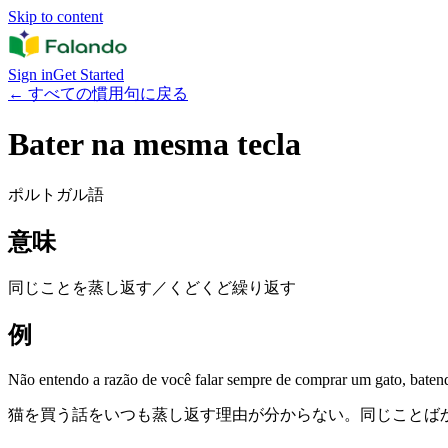
Skip to content
Sign in
Get Started
←
すべての慣用句に戻る
Bater na mesma tecla
ポルトガル語
意味
同じことを蒸し返す／くどくど繰り返す
例
Não entendo a razão de você falar sempre de comprar um gato, baten
猫を買う話をいつも蒸し返す理由が分からない。同じことば