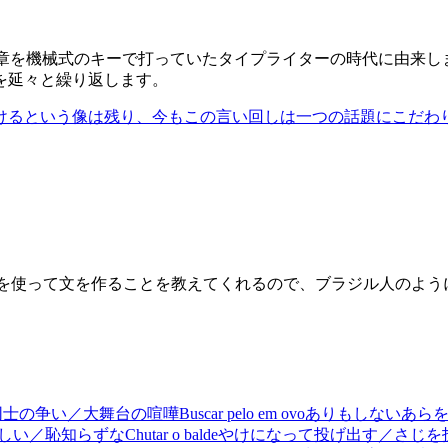
文章を機械式のキーで打っていたタイプライターの時代に由来
を延々と繰り返します。
けるという像は残り、今もこの言い回しは一つの話題にこだわ
それを使って文を作ることを教えてくれるので、ブラジル人のよ
同士の争い／大舞台の喧嘩
Buscar pelo em ovo
ありもしないあら
しい／恥知らずな
Chutar o balde
やけになって投げ出す／さじを