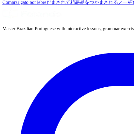
Comprar gato por lebre
だまされて粗悪品をつかまされる／一杯
Master Brazilian Portuguese with interactive lessons, grammar exercise