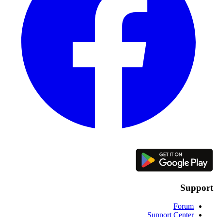
Support
Forum
Support Center