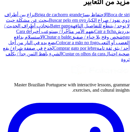
مزيد من التعابير
Boca de siri
الاحتفاظ بسرّ
Briga de cachorro grande
نزاع بين أطراف
ذوي نفوذ / صراع الكبار
Buscar pelo em ovo
يبحث عن مشكلة حيث
لا توجد / يتنطّع للتفاصيل التافهة
Bater papo
يتجاذب أطراف الحديث /
يدردش
Cair a ficha
يفهم الأمر متأخّراً / يستوعب أخيراً
Cara de
pau
شخص وقح بلا حياء / صفيق
Chutar o balde
الاستسلام بدافع
الغضب أو التعب
Colocar a mão no fogo
يضع يده في النار من أجل
أحد / يثق ثقة تامة
Comprar gato por lebre
يُخدع في صفقة شراء / يقع
ضحية احتيال
Custar os olhos da cara
الشيء باهظ الثمن جداً / يكلّف
ثروة
Master Brazilian Portuguese with interactive lessons, grammar
exercises, and cultural insights.