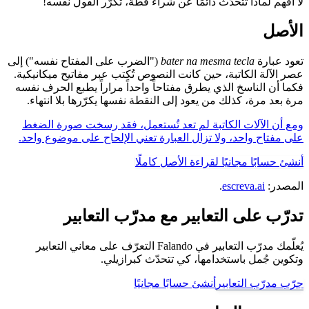
لا أفهم لماذا تتحدّث دائمًا عن شراء قطّة، تكرّر القول نفسه!
الأصل
تعود عبارة
bater na mesma tecla
("الضرب على المفتاح نفسه") إلى
عصر الآلة الكاتبة، حين كانت النصوص تُكتب عبر مفاتيح ميكانيكية.
فكما أن الناسخ الذي يطرق مفتاحاً واحداً مراراً يطبع الحرف نفسه
مرة بعد مرة، كذلك من يعود إلى النقطة نفسها يكرّرها بلا انتهاء.
ومع أن الآلات الكاتبة لم تعد تُستعمل، فقد رسخت صورة الضغط
على مفتاح واحد، ولا تزال العبارة تعني الإلحاح على موضوع واحد.
أنشئ حسابًا مجانيًا لقراءة الأصل كاملًا
المصدر:
escreva.ai
.
تدرّب على التعابير مع مدرّب التعابير
يُعلّمك مدرّب التعابير في Falando التعرّف على معاني التعابير
وتكوين جُمل باستخدامها، كي تتحدّث كبرازيلي.
جرّب مدرّب التعابير
أنشئ حسابًا مجانيًا