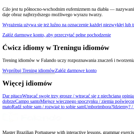
Cão
jest tu północno-wschodnim eufemizmem na diabła — nazywani
daje obraz najbrzydszego możliwego wyrazu twarzy.
Wyrażenia używa się też luźno na oznaczenie każdej niezwykłej lub tr
Załóż darmowe konto, aby przeczytać pełne pochodzenie
Ćwicz idiomy w Treningu idiomów
Trening idiomów w Falando uczy rozpoznawania znaczeń i tworzenia z
Wypróbuj Trening idiomów
Załóż darmowe konto
Więcej idiomów
Dar pitaco
Wtrącać swoje trzy grosze / wtrącać się z niechcianą opinią
dobrze
Campo santo
Miejsce wiecznego spoczynku / ziemia poświęco
mato
Radź sobie sam / rozwiąż to sobie sam
Umborimbora?
Idziemy? /
Master Brazilian Portuguese with interactive lessons, grammar exercise