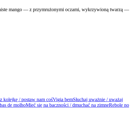
ókniste mango — z przymrużonymi oczami, wykrzywioną twarzą —
z kolejkę / postaw nam coś
Vigia bem
Słuchaj uważnie / uważaj
rbas de molho
Mieć się na baczności / dmuchać na zimne
Rebole no