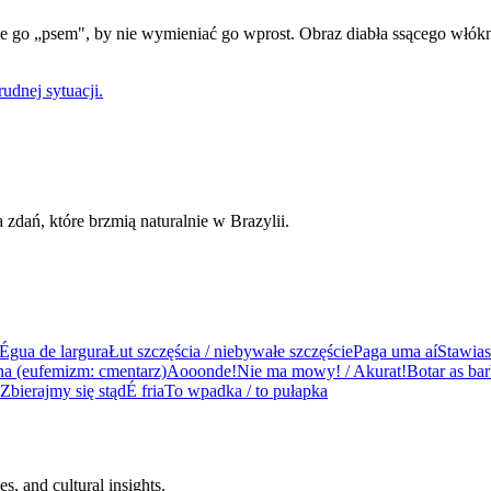
e go „psem", by nie wymieniać go wprost. Obraz diabła ssącego wł
udnej sytuacji.
dań, które brzmią naturalnie w Brazylii.
Égua de largura
Łut szczęścia / niebywałe szczęście
Paga uma aí
Stawias
na (eufemizm: cmentarz)
Aooonde!
Nie ma mowy! / Akurat!
Botar as ba
 Zbierajmy się stąd
É fria
To wpadka / to pułapka
s, and cultural insights.