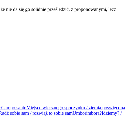
e nie da się go solidnie prześledzić, z proponowanymi, lecz
e
Campo santo
Miejsce wiecznego spoczynku / ziemia poświęcona
Radź sobie sam / rozwiąż to sobie sam
Umborimbora?
Idziemy? /