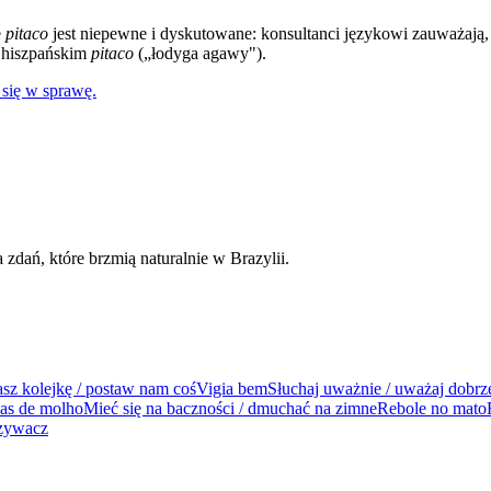
e
pitaco
jest niepewne i dyskutowane: konsultanci językowi zauważają, ż
 hiszpańskim
pitaco
(„łodyga agawy").
 się w sprawę.
dań, które brzmią naturalnie w Brazylii.
sz kolejkę / postaw nam coś
Vigia bem
Słuchaj uważnie / uważaj dobrz
bas de molho
Mieć się na baczności / dmuchać na zimne
Rebole no mato
izywacz