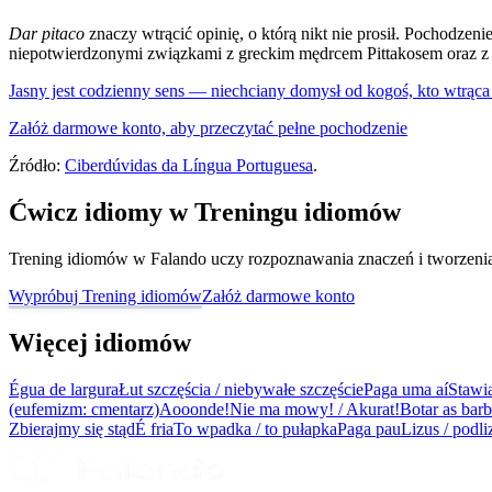
Dar pitaco
znaczy wtrącić opinię, o którą nikt nie prosił. Pochodzeni
niepotwierdzonymi związkami z greckim mędrcem Pittakosem oraz z
Jasny jest codzienny sens — niechciany domysł od kogoś, kto wtrąca
Załóż darmowe konto, aby przeczytać pełne pochodzenie
Źródło:
Ciberdúvidas da Língua Portuguesa
.
Ćwicz idiomy w Treningu idiomów
Trening idiomów w Falando uczy rozpoznawania znaczeń i tworzenia z
Wypróbuj Trening idiomów
Załóż darmowe konto
Więcej idiomów
Égua de largura
Łut szczęścia / niebywałe szczęście
Paga uma aí
Stawia
(eufemizm: cmentarz)
Aooonde!
Nie ma mowy! / Akurat!
Botar as bar
Zbierajmy się stąd
É fria
To wpadka / to pułapka
Paga pau
Lizus / podl