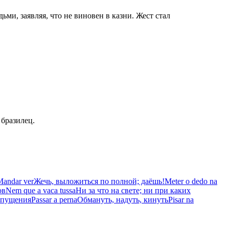
ьми, заявляя, что не виновен в казни. Жест стал
 бразилец.
Mandar ver
Жечь, выложиться по полной; даёшь!
Meter o dedo na
ов
Nem que a vaca tussa
Ни за что на свете; ни при каких
отпущения
Passar a perna
Обмануть, надуть, кинуть
Pisar na