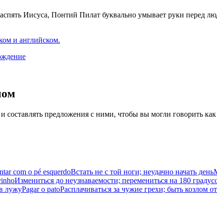
 распять Иисуса, Понтий Пилат буквально умывает руки перед люд
ком и английском.
ождение
иом
 и составлять предложения с ними, чтобы вы могли говорить как
ntar com o pé esquerdo
Встать не с той ноги; неудачно начать день
vinho
Измениться до неузнаваемости; перемениться на 180 градус
 в лужу
Pagar o pato
Расплачиваться за чужие грехи; быть козлом 