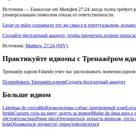
Источник —
Евангелие от Матфея
27:24: когда толпа требует
универсальным символом отказа от ответственности.
Lavar as mãos
сохранило тот же смысл в португальском, испанс
Создайте бесплатный аккаунт, чтобы прочитать полное происх
Источник:
Matthew 27:24 (NIV)
.
Практикуйте идиомы с Тренажёром ид
Тренажёр идиом Falando учит вас распознавать значения идиом
Попробовать Тренажёр идиом
Создать бесплатный аккаунт
Больше идиом
Lágrimas de crocodilo
Крокодиловы слёзы; притворный плач
Leva
ferida
Сыпать соль на рану; задеть за живое
Mudar da água para o 
обстоятельствах
Pagar mico
Опозориться, попасть впросак, сесть
bola
Облажаться; подвести; опростоволоситься