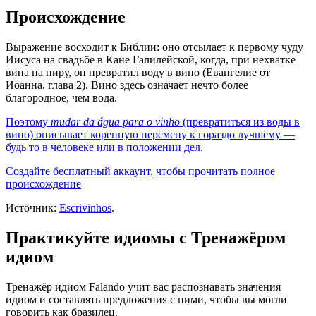
Происхождение
Выражение восходит к Библии: оно отсылает к первому чуду
Иисуса на свадьбе в Кане Галилейской, когда, при нехватке
вина на пиру, он превратил воду в вино (Евангелие от
Иоанна, глава 2). Вино здесь означает нечто более
благородное, чем вода.
Поэтому
mudar da água para o vinho
(превратиться из воды в
вино) описывает коренную перемену к гораздо лучшему —
будь то в человеке или в положении дел.
Создайте бесплатный аккаунт, чтобы прочитать полное
происхождение
Источник:
Escrivinhos
.
Практикуйте идиомы с Тренажёром
идиом
Тренажёр идиом Falando учит вас распознавать значения
идиом и составлять предложения с ними, чтобы вы могли
говорить как бразилец.