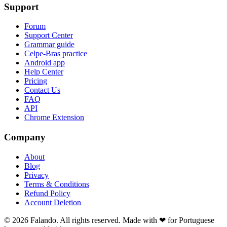
Support
Forum
Support Center
Grammar guide
Celpe-Bras practice
Android app
Help Center
Pricing
Contact Us
FAQ
API
Chrome Extension
Company
About
Blog
Privacy
Terms & Conditions
Refund Policy
Account Deletion
© 2026 Falando. All rights reserved. Made with ❤ for Portuguese