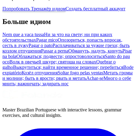
Попробовать Тренажёр идиом
Создать бесплатный аккаунт
Больше идиом
Nem que a vaca tussa
Ни за что на свете; ни при каких
обстоятельствах
Pagar mico
Опозориться, попасть впросак,
сесть в лужу
Pagar o pato
Расплачиваться за чужие грехи; быть
козлом отпущения
Passar a perna
Обмануть, надуть, кинуть
Pisar
na bola
Облажаться; подвести; опростоволоситься
Santo do pau
oco
Волк в овечьей шкуре; святоша на словах
Quebrar o
galho
Выкрутиться; найти временное решение; перебиться
Bode
expiatório
Козёл отпущения
Soltar fogo pelas ventas
Метать громы
и молнии; быть в ярости; рвать и метать
Achar-se
Много о себе
мнить; важничать; задирать нос
Master Brazilian Portuguese with interactive lessons, grammar
exercises, and cultural insights.