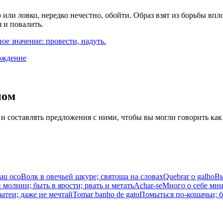
или ловко, нередко нечестно, обойти. Образ взят из борьбы впло
 и повалить.
е значение: провести, надуть.
ождение
иом
 и составлять предложения с ними, чтобы вы могли говорить как
pau oco
Волк в овечьей шкуре; святоша на словах
Quebrar o galho
Вы
 молнии; быть в ярости; рвать и метать
Achar-se
Много о себе мни
затеи; даже не мечтай
Tomar banho de gato
Помыться по-кошачьи; 