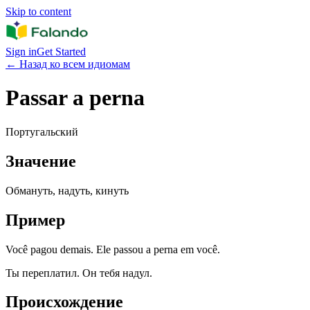
Skip to content
Sign in
Get Started
←
Назад ко всем идиомам
Passar a perna
Португальский
Значение
Обмануть, надуть, кинуть
Пример
Você pagou demais. Ele passou a perna em você.
Ты переплатил. Он тебя надул.
Происхождение