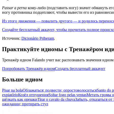
Passar a perna
кому-либо (подставить ногу) значит обмануть его 
ногу противника подцепляют, чтобы вывести его из равновесия
Из этого движения — повалить другого — и родилось переносно
Создайте бесплатный аккаунт, чтобы прочитать полное происх
Источник:
Dicionário Priberam
.
Практикуйте идиомы с Тренажёром ид
Тренажёр идиом Falando учит вас распознавать значения идиом
Попробовать Тренажёр идиом
Создать бесплатный аккаунт
Больше идиом
Pisar na bola
Облажаться; подвести; опростоволоситься
Santo do 
expiatório
Козёл отпущения
Soltar fogo pelas ventas
Метать громы и
щёлкать как орешки
Tirar o cavalo da chuva
Забыть, отказаться от 
ожидании; протирать стул