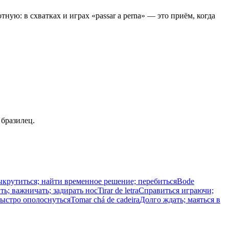
тную: в схватках и играх «passar a perna» — это приём, когда
 бразилец.
крутиться; найти временное решение; перебиться
Bode
ть; важничать; задирать нос
Tirar de letra
Справиться играючи;
быстро ополоснуться
Tomar chá de cadeira
Долго ждать; маяться в