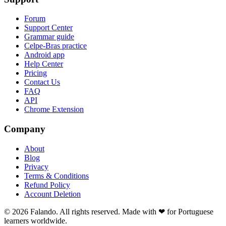
Forum
Support Center
Grammar guide
Celpe-Bras practice
Android app
Help Center
Pricing
Contact Us
FAQ
API
Chrome Extension
Company
About
Blog
Privacy
Terms & Conditions
Refund Policy
Account Deletion
© 2026 Falando. All rights reserved. Made with ❤ for Portuguese
learners worldwide.