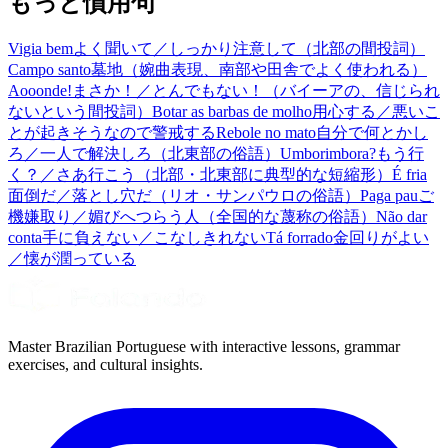
もっと慣用句
Vigia bem
よく聞いて／しっかり注意して（北部の間投詞）
Campo santo
墓地（婉曲表現、南部や田舎でよく使われる）
Aooonde!
まさか！／とんでもない！（バイーアの、信じられ
ないという間投詞）
Botar as barbas de molho
用心する／悪いこ
とが起きそうなので警戒する
Rebole no mato
自分で何とかし
ろ／一人で解決しろ（北東部の俗語）
Umborimbora?
もう行
く？／さあ行こう（北部・北東部に典型的な短縮形）
É fria
面倒だ／落とし穴だ（リオ・サンパウロの俗語）
Paga pau
ご
機嫌取り／媚びへつらう人（全国的な蔑称の俗語）
Não dar
conta
手に負えない／こなしきれない
Tá forrado
金回りがよい
／懐が潤っている
Master Brazilian Portuguese with interactive lessons, grammar
exercises, and cultural insights.