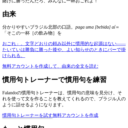
賭けに勝ったんだろ、みんなに一杯おごれよ！
由来
分かりやすいブラジル北部の口語。
paga uma [bebida] aí
＝
「そこの一杯［の飲み物］を
おごれ」。文字どおりの頼み以外に慣用的な起源はない――
たいていは勝負に勝った後や、よい知らせのときにバーで掛
けられる。
無料アカウントを作成して、由来の全文を読む
慣用句トレーナーで慣用句を練習
Falandoの慣用句トレーナーは、慣用句の意味を見分け、そ
れを使って文を作ることを教えてくれるので、ブラジル人の
ように話せるようになります。
慣用句トレーナーを試す
無料アカウントを作成