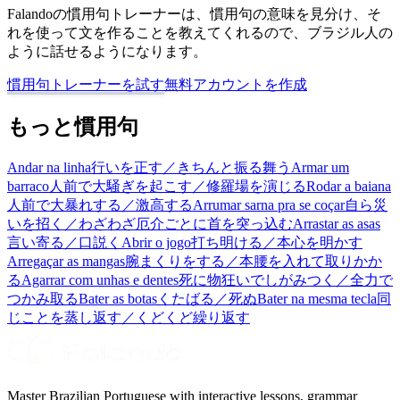
Falandoの慣用句トレーナーは、慣用句の意味を見分け、そ
れを使って文を作ることを教えてくれるので、ブラジル人の
ように話せるようになります。
慣用句トレーナーを試す
無料アカウントを作成
もっと慣用句
Andar na linha
行いを正す／きちんと振る舞う
Armar um
barraco
人前で大騒ぎを起こす／修羅場を演じる
Rodar a baiana
人前で大暴れする／激高する
Arrumar sarna pra se coçar
自ら災
いを招く／わざわざ厄介ごとに首を突っ込む
Arrastar as asas
言い寄る／口説く
Abrir o jogo
打ち明ける／本心を明かす
Arregaçar as mangas
腕まくりをする／本腰を入れて取りかか
る
Agarrar com unhas e dentes
死に物狂いでしがみつく／全力で
つかみ取る
Bater as botas
くたばる／死ぬ
Bater na mesma tecla
同
じことを蒸し返す／くどくど繰り返す
Master Brazilian Portuguese with interactive lessons, grammar