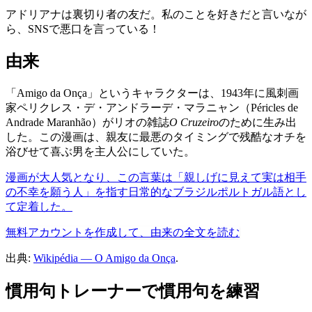
アドリアナは裏切り者の友だ。私のことを好きだと言いなが
ら、SNSで悪口を言っている！
由来
「Amigo da Onça」というキャラクターは、1943年に風刺画
家ペリクレス・デ・アンドラーデ・マラニャン（Péricles de
Andrade Maranhão）がリオの雑誌
O Cruzeiro
のために生み出
した。この漫画は、親友に最悪のタイミングで残酷なオチを
浴びせて喜ぶ男を主人公にしていた。
漫画が大人気となり、この言葉は「親しげに見えて実は相手
の不幸を願う人」を指す日常的なブラジルポルトガル語とし
て定着した。
無料アカウントを作成して、由来の全文を読む
出典:
Wikipédia — O Amigo da Onça
.
慣用句トレーナーで慣用句を練習