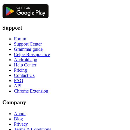
Support
Forum
Support Center
Grammar guide
Celpe-Bras practice
Android app
Help Center
Pricing
Contact Us
FAQ
API
Chrome Extension
Company
About
Blog
Privacy
Terms & Conditions